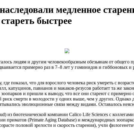
наследовали медленное старени
стареть быстрее
талось людям и другим человекообразным обезьянам от общего п
удваивается примерно раз в 7–8 лет у гоминидов и гиббоновых и
где показал, что для взрослого человека риск умереть с возрас
лл, капуцинов, павианов и макаков-резусов работает та же зако
 зоопарков и пришли к выводу, что все они стареют с примерно
й риск смерти в молодости у одних выше, чем у других. Однако 
учитывались эволюционные связи между видами. Оставалось неяс
d) из биотехнической компании Calico Life Sciences с коллега
нии приматов (Primate Aging Database) и международных зоопарк
возрасте половой зрелости и скорость старения), учли филогене