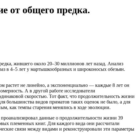
е от общего предка.
редка, жившего около 20–30 миллионов лет назад. Анализ
 раз в 4–5 лет у мартышкообразных и широконосых обезьян.
том растет не линейно, а экспоненциально — каждые 8 лет он
номерность. А в другой работе исследователи
 одинаковой скоростью. Тот факт, что продолжительность жизни
для большинства видов приматов таких оценок не было, а для
ным, как темпы старения менялись в ходе эволюции.
ми проанализировал данные о продолжительности жизни 39
овых племенных книг. Для каждого вида они рассчитали
тические связи между видами и реконструировали эти параметры