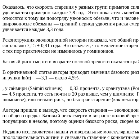
Оказалось, что скорость старения у разных групп приматов си
удваивается примерно каждые 7,8 года. Этот показатель колебл
относятся к тому же подотряду узконосых обезьян, что и челов
широконосые обезьяны — средний период удвоения риска смерти у
удваивается каждые 3,3 года.
Реконструкция эволюционной истории показала, что общий пре
составляло 7,15 ± 0,91 года. Это означает, что медленное ста
с тех пор практически не изменилось у гоминоидов.
Базовый риск смерти в возрасте половой зрелости оказался кра
В оригинальной статье авторы приводят значения базового риск
игрунки ln(α) = —3,1 — около 4,5%.
, у саймири (Saimiri sciureus) — 0,33 процента, у орангутана (Po
— 4,5 процента, то есть почти в 20 раз выше, чем у шимпанзе.
шимпанзе), или низкий риск, но быстрое старение (как некото
Авторы пришли к выводу, что скорость старения — эволюционн
от общего предка. Базовый риск смерти в возрасте половой зр
популяциях в неволе, поэтому оценки базового риска, скорее
Недавно исследователи нашли универсальные молекулярные мар
продолжительность жизни и связывать старение с конкретным