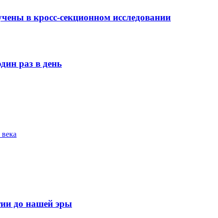
лучены в кросс-секционном исследовании
дин раз в день
 века
тии до нашей эры