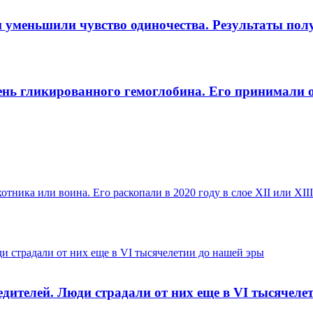
м и уменьшили чувство одиночества. Результаты по
нь гликированного гемоглобина. Его принимали о
тника или воина. Его раскопали в 2020 году в слое XII или XIII
и страдали от них еще в VI тысячелетии до нашей эры
дителей. Люди страдали от них еще в VI тысячеле