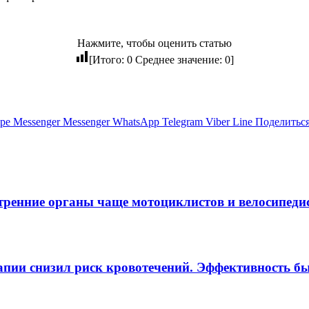
Нажмите, чтобы оценить статью
[Итого:
0
Среднее значение:
0
]
pe
Messenger
Messenger
WhatsApp
Telegram
Viber
Line
Поделиться
тренние органы чаще мотоциклистов и велосипеди
пии снизил риск кровотечений. Эффективность б