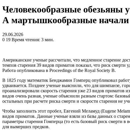
Человекообразные обезьяны у
А мартышкообразные начали 
29.06.2026
0
19
Время чтения: 3 мин.
Американские ученые рассчитали, что медленное старение дос
темпов старения 39 видов приматов показал, что риск смерти 
Работа опубликована в Proceedings of the Royal Society B.
В 1825 году математик Бенджамин Гомперц опубликовал работу, 
удваивается. Позднее ученые выяснили, что для шимпанзе, гори
проанализировали скорость старения уже 23 видов приматов из
видов очень разная, ученые объяснили разным стартом: базовы
остальных при расчете риска смерти и скорости старения не 
Чтобы заполнить этот пробел, Евгений Меламуд (Eugene Melamu
видов приматов. Данные ученые взяли из базы данных о старе
параметры старения Гомперца (то есть базовый риск смерти в 
для вымерших предков.