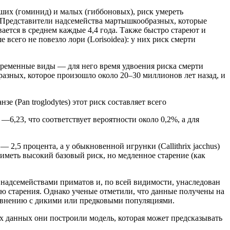
ьших (гоминид) и малых (гиббоновых), риск умереть
ка. Представители надсемейства мартышкообразных, которые
вается в среднем каждые 4,4 года. Также быстро стареют и
всего не повезло лори (Lorisoidea): у них риск смерти
овременные виды — для него время удвоения риска смерти
бразных, которое произошло около 20–30 миллионов лет назад, и
 (Pan troglodytes) этот риск составляет всего
—6,23, что соответствует вероятности около 0,2%, а для
) — 2,5 процента, а у обыкновенной игрунки (Callithrix jacchus)
 иметь высокий базовый риск, но медленное старение (как
надсемействами приматов и, по всей видимости, унаследован
тью старения. Однако ученые отметили, что данные получены на
равнению с дикими или предковыми популяциями.
х данных они построили модель, которая может предсказывать