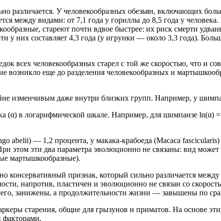
льно различается. У человекообразных обезьян, включающих бол
ется между видами: от 7,1 года у гориллы до 8,5 года у челове
екообразные, стареют почти вдвое быстрее: их риск смерти удваи
 них составляет 4,3 года (у игрунки — около 3,3 года). Больше 
док всех человекообразных старел с той же скоростью, что и с
рение возникло еще до разделения человекообразных и мартышкоо
йне изменчивым даже внутри близких групп. Например, у шимпанзе
а (α) в логарифмической шкале. Например, для шимпанзе ln(α) = 
ngo abelii) — 1,2 процента, у макака-крабоеда (Macaca fascicularis
 При этом эти два параметра эволюционно не связаны: вид может
рые мартышкообразные).
о консервативный признак, который сильно различается между 
елости, напротив, пластичен и эволюционно не связан со скорос
 всего, занижены, а продолжительности жизни — завышены по с
керы старения, общие для грызунов и приматов. На основе эти
и факторами.