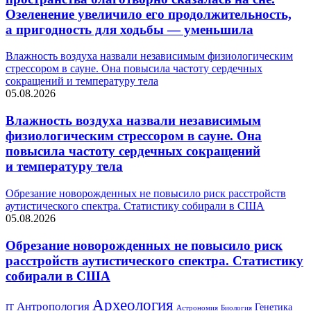
Озеленение увеличило его продолжительность,
а пригодность для ходьбы — уменьшила
Влажность воздуха назвали независимым физиологическим
стрессором в сауне. Она повысила частоту сердечных
сокращений и температуру тела
05.08.2026
Влажность воздуха назвали независимым
физиологическим стрессором в сауне. Она
повысила частоту сердечных сокращений
и температуру тела
Обрезание новорожденных не повысило риск расстройств
аутистического спектра. Статистику собирали в США
05.08.2026
Обрезание новорожденных не повысило риск
расстройств аутистического спектра. Статистику
собирали в США
Археология
Антропология
Генетика
IT
Астрономия
Биология