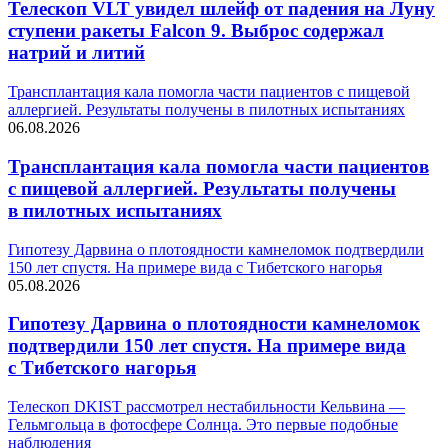
Телескоп VLT увидел шлейф от падения на Луну
ступени ракеты Falcon 9. Выброс содержал
натрий и литий
Трансплантация кала помогла части пациентов с пищевой
аллергией. Результаты получены в пилотных испытаниях
06.08.2026
Трансплантация кала помогла части пациентов
с пищевой аллергией. Результаты получены
в пилотных испытаниях
Гипотезу Дарвина о плотоядности камнеломок подтвердили
150 лет спустя. На примере вида с Тибетского нагорья
05.08.2026
Гипотезу Дарвина о плотоядности камнеломок
подтвердили 150 лет спустя. На примере вида
с Тибетского нагорья
Телескоп DKIST рассмотрел нестабильности Кельвина —
Гельмгольца в фотосфере Солнца. Это первые подобные
наблюдения