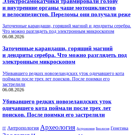
Электросамокатчики травмировали голову
и внутренние органы чаще мотоциклистов
и велосипедистов. Переломы они получали реже
Заточенные карандаши, горящий магний и дендриты серебра.
Что можно разглядеть под электронным микроскопом
06.08.2026
Заточенные карандаши, горящий магний
и дендриты серебра. Что можно разглядеть под
электронным микроскопом
Убивавшего редких новозеландских уток одичавшего кота
поймали после трех лет поисков. После поимки его
застрелили
06.08.2026
Убивавшего редких новозеландских уток
одичавшего кота поймали после трех лет
поисков. После поимки его застрелили
Археология
Антропология
Генетика
IT
Биология
Астрономия