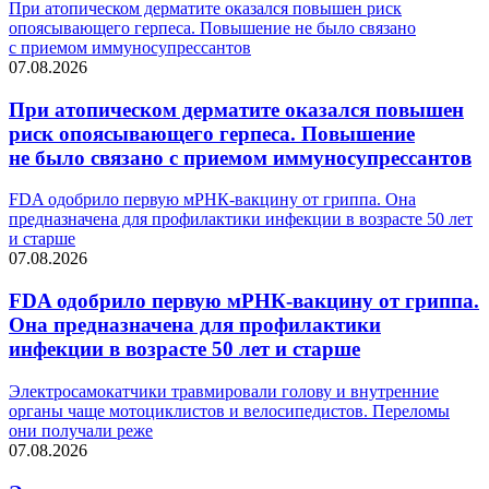
При атопическом дерматите оказался повышен риск
опоясывающего герпеса. Повышение не было связано
с приемом иммуносупрессантов
07.08.2026
При атопическом дерматите оказался повышен
риск опоясывающего герпеса. Повышение
не было связано с приемом иммуносупрессантов
FDA одобрило первую мРНК-вакцину от гриппа. Она
предназначена для профилактики инфекции в возрасте 50 лет
и старше
07.08.2026
FDA одобрило первую мРНК-вакцину от гриппа.
Она предназначена для профилактики
инфекции в возрасте 50 лет и старше
Электросамокатчики травмировали голову и внутренние
органы чаще мотоциклистов и велосипедистов. Переломы
они получали реже
07.08.2026