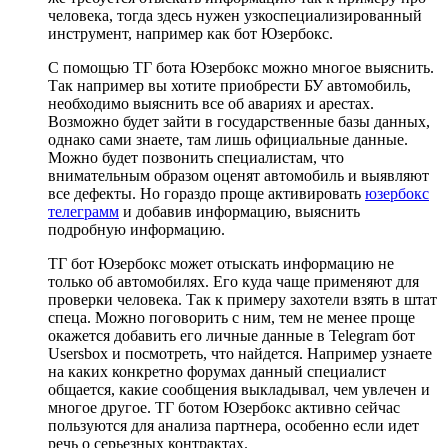
человека, тогда здесь нужен узкоспециализированный
инструмент, например как бот Юзербокс.
С помощью ТГ бота Юзербокс можно многое выяснить.
Так например вы хотите приобрести БУ автомобиль,
необходимо выяснить все об авариях и арестах.
Возможно будет зайти в государственные базы данных,
однако сами знаете, там лишь официальные данные.
Можно будет позвонить специалистам, что
внимательным образом оценят автомобиль и выявляют
все дефекты. Но гораздо проще активировать
юзербокс
телеграмм
и добавив информацию, выяснить
подробную информацию.
ТГ бот Юзербокс может отыскать информацию не
только об автомобилях. Его куда чаще применяют для
проверки человека. Так к примеру захотели взять в штат
спеца. Можно поговорить с ним, тем не менее проще
окажется добавить его личные данные в Telegram бот
Usersbox и посмотреть, что найдется. Например узнаете
на каких конкретно форумах данный специалист
общается, какие сообщения выкладывал, чем увлечен и
многое другое. ТГ ботом Юзербокс активно сейчас
пользуются для анализа партнера, особенно если идет
речь о серьезных контрактах.