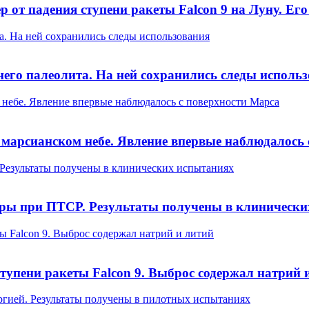
от падения ступени ракеты Falcon 9 на Луну. Его
а. На ней сохранились следы использования
него палеолита. На ней сохранились следы исполь
 небе. Явление впервые наблюдалось с поверхности Марса
 марсианском небе. Явление впервые наблюдалось 
Результаты получены в клинических испытаниях
ы при ПТСР. Результаты получены в клинически
ы Falcon 9. Выброс содержал натрий и литий
тупени ракеты Falcon 9. Выброс содержал натрий 
ргией. Результаты получены в пилотных испытаниях