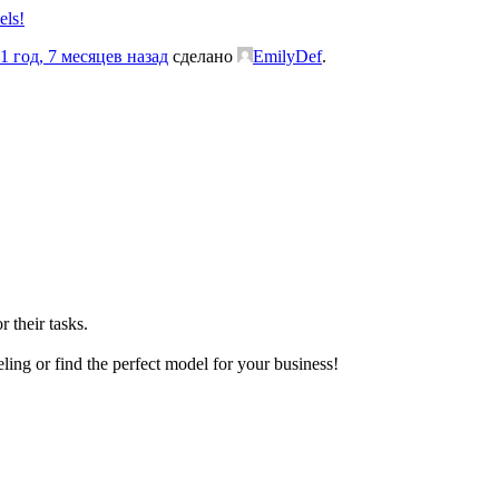
els!
1 год, 7 месяцев назад
сделано
EmilyDef
.
r their tasks.
ling or find the perfect model for your business!