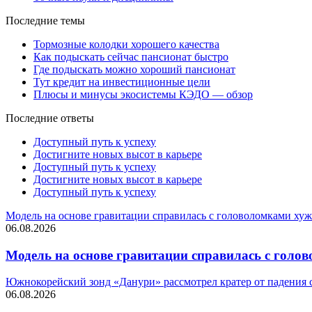
Последние темы
Тормозные колодки хорошего качества
Как подыскать сейчас пансионат быстро
Где подыскать можно хороший пансионат
Тут кредит на инвестиционные цели
Плюсы и минусы экосистемы КЭДО — обзор
Последние ответы
Доступный путь к успеху
Достигните новых высот в карьере
Доступный путь к успеху
Достигните новых высот в карьере
Доступный путь к успеху
Модель на основе гравитации справилась с головоломками хуж
06.08.2026
Модель на основе гравитации справилась с голо
Южнокорейский зонд «Данури» рассмотрел кратер от падения ст
06.08.2026