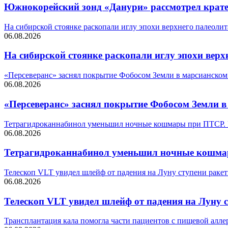
Южнокорейский зонд «Данури» рассмотрел кратер 
На сибирской стоянке раскопали иглу эпохи верхнего палеолит
06.08.2026
На сибирской стоянке раскопали иглу эпохи верх
«Персеверанс» заснял покрытие Фобосом Земли в марсианском
06.08.2026
«Персеверанс» заснял покрытие Фобосом Земли в
Тетрагидроканнабинол уменьшил ночные кошмары при ПТСР. 
06.08.2026
Тетрагидроканнабинол уменьшил ночные кошмар
Телескоп VLT увидел шлейф от падения на Луну ступени ракет
06.08.2026
Телескоп VLT увидел шлейф от падения на Луну с
Трансплантация кала помогла части пациентов с пищевой алле