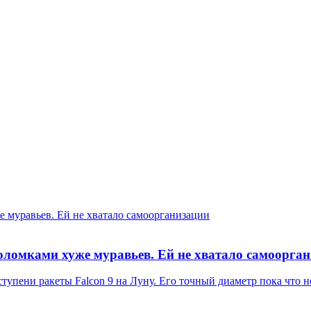
е муравьев. Ей не хватало самоорганизации
воломками хуже муравьев. Ей не хватало самоорга
упени ракеты Falcon 9 на Луну. Его точный диаметр пока что н