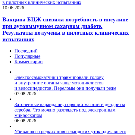
в пилотных клинических испытаниях
10.06.2026
Вакцина БЦЖ снизила потребность в инсулине
при аутоиммунном сахарном диабете.
Результаты получены в пилотных клинических
испытаниях
Последний
Популярные
Комментарии
Электросамокатчики травмировали голову
и внутренние органы чаще мотоциклистов
и велосипедистов. Переломы они получали реже
07.08.2026
Заточенные карандаши, горящий магний и дендриты
серебра. Что можно разглядеть под электронным
микроскопом
06.08.2026
Убивавшего редких новозеландских уток одичавшего