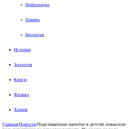
Нейронауки
Память
Биология
История
Зоология
Книги
Физика
Химия
Главная
/
Новости
/
Подслащенные напитки в детстве повысили