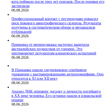
кота поймали после трех лет поисков. После поимки его
застрелили
06.08.2026
Профессиональный контакт с пестицидами повысил
риск бокового амиотрофического склероза. Результаты
получены в систематическом обзоре и метаанализе
публикаций
06.08.2026
Прививка от менингококка частично защитила
австралийских подростков от гонореи. Это
противоречит результатам клинических испытаний
06.08.2026
В Прикамье нашли средневековое серебряное
украшение с выгравированными антропоморфами. Оно
относится к XI или XII веку
08.06.2026
Анализ ДНК опроверг догадку о личности погибшего
в XX веке человека. Его останки нашли в израильской
пещере
08.06.2026