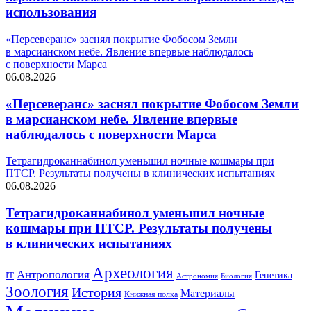
использования
«Персеверанс» заснял покрытие Фобосом Земли
в марсианском небе. Явление впервые наблюдалось
с поверхности Марса
06.08.2026
«Персеверанс» заснял покрытие Фобосом Земли
в марсианском небе. Явление впервые
наблюдалось с поверхности Марса
Тетрагидроканнабинол уменьшил ночные кошмары при
ПТСР. Результаты получены в клинических испытаниях
06.08.2026
Тетрагидроканнабинол уменьшил ночные
кошмары при ПТСР. Результаты получены
в клинических испытаниях
Археология
Антропология
Генетика
IT
Астрономия
Биология
Зоология
История
Материалы
Книжная полка