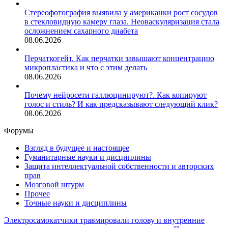
Стереофотография выявила у американки рост сосудов
в стекловидную камеру глаза. Неоваскуляризация стала
осложнением сахарного диабета
08.06.2026
Перчаткогейт. Как перчатки завышают концентрацию
микропластика и что с этим делать
08.06.2026
Почему нейросети галлюцинируют?. Как копируют
голос и стиль? И как предсказывают следующий клик?
08.06.2026
Форумы
Взгляд в будущее и настоящее
Гуманитарные науки и дисциплины
Защита интеллектуальной собственности и авторских
прав
Мозговой штурм
Прочее
Точные науки и дисциплины
Электросамокатчики травмировали голову и внутренние