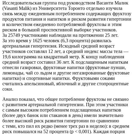
Исследовательская группа под руководством Васанти Малик
(Vasanti Malik) из Университета Торонто отдельно изучила
связь между ежедневным потреблением содержащих фруктозу
продуктов питания и напитков и риском развития гипертонии
и количеством ежедневно потребляемой фруктозы и этим
риском в большой проспективной выборке участников.
За 25749 участниками наблюдали на протяжении 25 лет.
За это время у 1625 человек (6,3 процента) развилась
артериальная гипертензия. Исходный средний возраст
участников составлял 12 лет, а средний индекс массы тела —
19,6 килограмма на квадратный метр. К концу наблюдения
средний возраст составил 36 лет. К подслащенным напиткам
отнесли газировки, фруктовые напитки (фруктовые пунши,
лимонады, чай со льдом и другие негазированные фруктовые
напитки) и спортивные напитки. Фруктовыми соками
считались апельсиновый, яблочный и другие стопроцентные
соки.
Анализ показал, что общее потребление фруктозы не связано
с развитием артериальной гипертензии. При этом участники
с самым высоким потреблением подслащенных напитков
(более двух банок или стаканов в день) имели значительно
более высокий риск развития гипертонии по сравнению
с теми, кто пил их редко (менее трех раз в неделю): в среднем
риск повышался на 52 процента (p < 0,001). Каждая порция