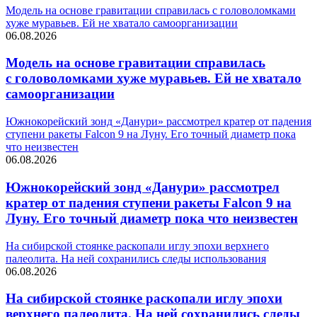
Модель на основе гравитации справилась с головоломками
хуже муравьев. Ей не хватало самоорганизации
06.08.2026
Модель на основе гравитации справилась
с головоломками хуже муравьев. Ей не хватало
самоорганизации
Южнокорейский зонд «Данури» рассмотрел кратер от падения
ступени ракеты Falcon 9 на Луну. Его точный диаметр пока
что неизвестен
06.08.2026
Южнокорейский зонд «Данури» рассмотрел
кратер от падения ступени ракеты Falcon 9 на
Луну. Его точный диаметр пока что неизвестен
На сибирской стоянке раскопали иглу эпохи верхнего
палеолита. На ней сохранились следы использования
06.08.2026
На сибирской стоянке раскопали иглу эпохи
верхнего палеолита. На ней сохранились следы