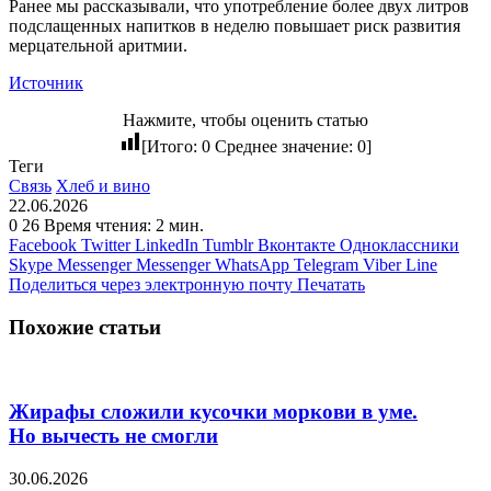
Ранее мы рассказывали, что употребление более двух литров
подслащенных напитков в неделю повышает риск развития
мерцательной аритмии.
Источник
Нажмите, чтобы оценить статью
[Итого:
0
Среднее значение:
0
]
Теги
Связь
Хлеб и вино
22.06.2026
0
26
Время чтения: 2 мин.
Facebook
Twitter
LinkedIn
Tumblr
Вконтакте
Одноклассники
Skype
Messenger
Messenger
WhatsApp
Telegram
Viber
Line
Поделиться через электронную почту
Печатать
Похожие статьи
Жирафы сложили кусочки моркови в уме.
Но вычесть не смогли
30.06.2026