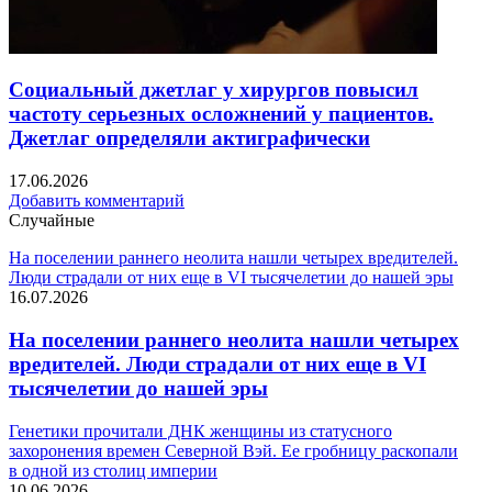
Социальный джетлаг у хирургов повысил
частоту серьезных осложнений у пациентов.
Джетлаг определяли актиграфически
17.06.2026
Добавить комментарий
Случайные
На поселении раннего неолита нашли четырех вредителей.
Люди страдали от них еще в VI тысячелетии до нашей эры
16.07.2026
На поселении раннего неолита нашли четырех
вредителей. Люди страдали от них еще в VI
тысячелетии до нашей эры
Генетики прочитали ДНК женщины из статусного
захоронения времен Северной Вэй. Ее гробницу раскопали
в одной из столиц империи
10.06.2026