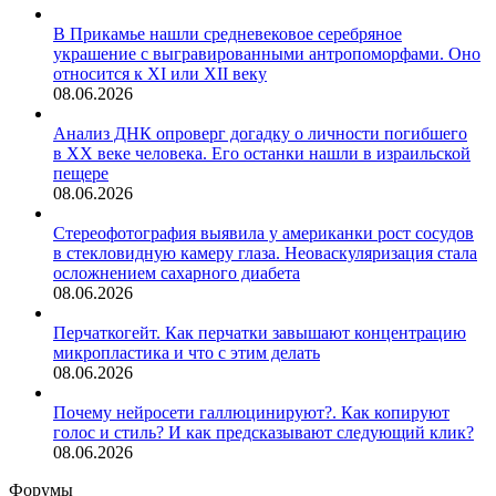
В Прикамье нашли средневековое серебряное
украшение с выгравированными антропоморфами. Оно
относится к XI или XII веку
08.06.2026
Анализ ДНК опроверг догадку о личности погибшего
в XX веке человека. Его останки нашли в израильской
пещере
08.06.2026
Стереофотография выявила у американки рост сосудов
в стекловидную камеру глаза. Неоваскуляризация стала
осложнением сахарного диабета
08.06.2026
Перчаткогейт. Как перчатки завышают концентрацию
микропластика и что с этим делать
08.06.2026
Почему нейросети галлюцинируют?. Как копируют
голос и стиль? И как предсказывают следующий клик?
08.06.2026
Форумы