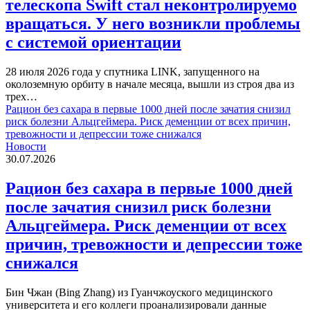
телескопа Swift стал неконтролируемо
вращаться. У него возникли проблемы
с системой ориентации
28 июля 2026 года у спутника LINK, запущенного на
околоземную орбиту в начале месяца, вышли из строя два из
трех…
Рацион без сахара в первые 1000 дней после зачатия снизил
риск болезни Альцгеймера. Риск деменции от всех причин,
тревожности и депрессии тоже снижался
Новости
30.07.2026
Рацион без сахара в первые 1000 дней
после зачатия снизил риск болезни
Альцгеймера. Риск деменции от всех
причин, тревожности и депрессии тоже
снижался
Бин Чжан (Bing Zhang) из Гуанчжоуского медицинского
университета и его коллеги проанализировали данные