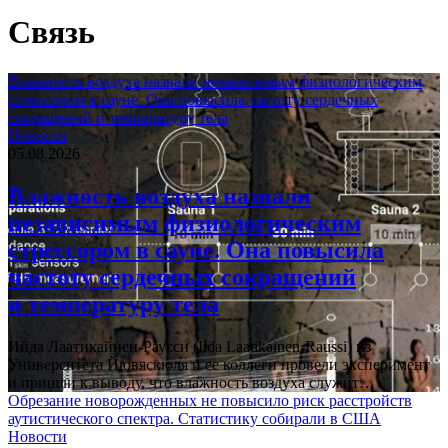
Связь
Влажность воздуха назвали независимым физиологическим
стрессором в сауне. Она повысила частоту сердечных
сокращений и температуру тела
Новости
05.08.2026
Влажность воздуха назвали
независимым физиологическим
стрессором в сауне. Она повысила
частоту сердечных сокращений
и температуру тела
Ийда Лаатикайнен-Раусси (Iida Laatikainen-Raussi) из
Университета Йювяскюля и ее коллеги провели эксперимент
и пришли к выводу, что влажность воздуха служит…
Обрезание новорожденных не повысило риск расстройств
аутистического спектра. Статистику собирали в США
Новости