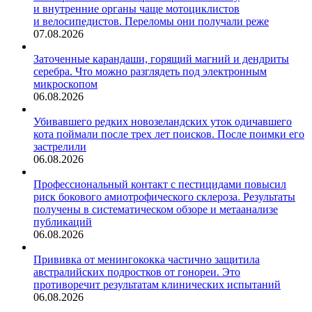
и внутренние органы чаще мотоциклистов
и велосипедистов. Переломы они получали реже
07.08.2026
Заточенные карандаши, горящий магний и дендриты
серебра. Что можно разглядеть под электронным
микроскопом
06.08.2026
Убивавшего редких новозеландских уток одичавшего
кота поймали после трех лет поисков. После поимки его
застрелили
06.08.2026
Профессиональный контакт с пестицидами повысил
риск бокового амиотрофического склероза. Результаты
получены в систематическом обзоре и метаанализе
публикаций
06.08.2026
Прививка от менингококка частично защитила
австралийских подростков от гонореи. Это
противоречит результатам клинических испытаний
06.08.2026