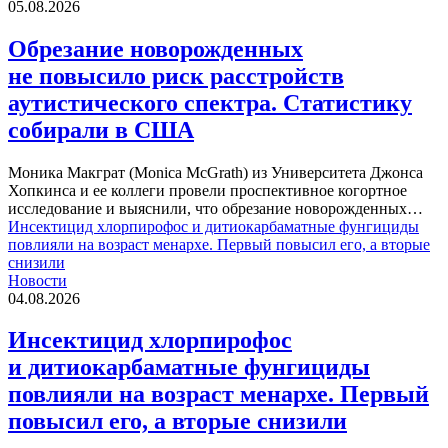
05.08.2026
Обрезание новорожденных
не повысило риск расстройств
аутистического спектра. Статистику
собирали в США
Моника Макграт (Monica McGrath) из Университета Джонса
Хопкинса и ее коллеги провели проспективное когортное
исследование и выяснили, что обрезание новорожденных…
Инсектицид хлорпирофос и дитиокарбаматные фунгициды
повлияли на возраст менархе. Первый повысил его, а вторые
снизили
Новости
04.08.2026
Инсектицид хлорпирофос
и дитиокарбаматные фунгициды
повлияли на возраст менархе. Первый
повысил его, а вторые снизили