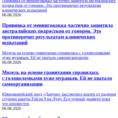
Прививка от менингококка частично защитила австралийских
подростков от гонореи. Это противоречит результатам
клинических испытаний
06.08.2026
Прививка от менингококка частично защитила
австралийских подростков от гонореи. Это
противоречит результатам клинических
испытаний
Модель на основе гравитации справилась с головоломками
хуже муравьев. Ей не хватало самоорганизации
06.08.2026
Модель на основе гравитации справилась
с головоломками хуже муравьев. Ей не хватало
самоорганизации
Южнокорейский зонд «Данури» рассмотрел кратер от падения
ступени ракеты Falcon 9 на Луну. Его точный диаметр пока
что неизвестен
06.08.2026