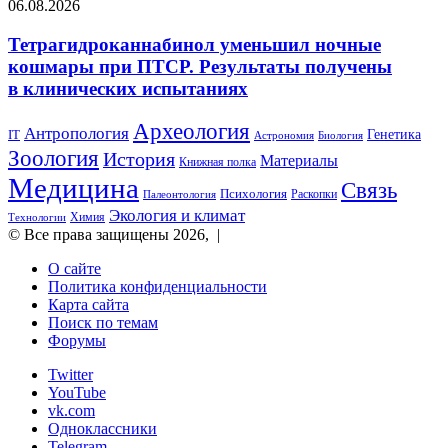
06.08.2026
Тетрагидроканнабинол уменьшил ночные
кошмары при ПТСР. Результаты получены
в клинических испытаниях
Археология
Антропология
Генетика
IT
Астрономия
Биология
Зоология
История
Материалы
Книжная полка
Медицина
Связь
Психология
Раскопки
Палеонтология
Экология и климат
Химия
Технологии
© Все права защищены 2026, |
О сайте
Политика конфиденциальности
Карта сайта
Поиск по темам
Форумы
Twitter
YouTube
vk.com
Одноклассники
Telegram