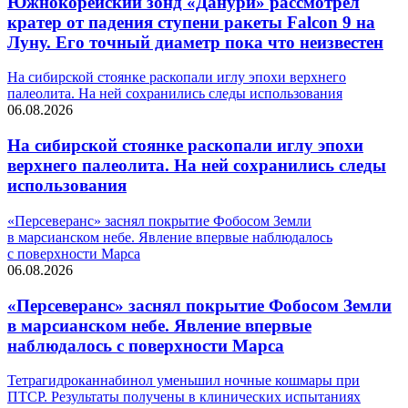
Южнокорейский зонд «Данури» рассмотрел
кратер от падения ступени ракеты Falcon 9 на
Луну. Его точный диаметр пока что неизвестен
На сибирской стоянке раскопали иглу эпохи верхнего
палеолита. На ней сохранились следы использования
06.08.2026
На сибирской стоянке раскопали иглу эпохи
верхнего палеолита. На ней сохранились следы
использования
«Персеверанс» заснял покрытие Фобосом Земли
в марсианском небе. Явление впервые наблюдалось
с поверхности Марса
06.08.2026
«Персеверанс» заснял покрытие Фобосом Земли
в марсианском небе. Явление впервые
наблюдалось с поверхности Марса
Тетрагидроканнабинол уменьшил ночные кошмары при
ПТСР. Результаты получены в клинических испытаниях