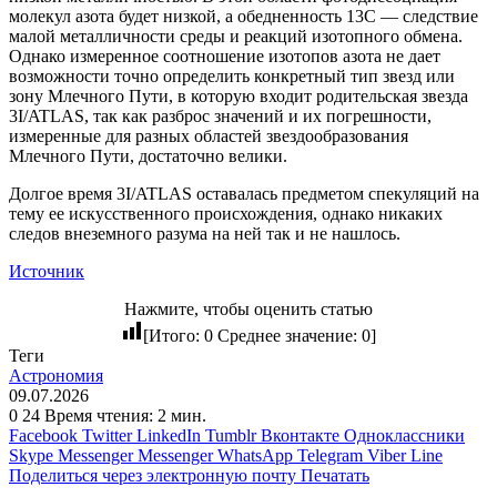
молекул азота будет низкой, а обедненность 13C — следствие
малой металличности среды и реакций изотопного обмена.
Однако измеренное соотношение изотопов азота не дает
возможности точно определить конкретный тип звезд или
зону Млечного Пути, в которую входит родительская звезда
3I/ATLAS, так как разброс значений и их погрешности,
измеренные для разных областей звездообразования
Млечного Пути, достаточно велики.
Долгое время 3I/ATLAS оставалась предметом спекуляций на
тему ее искусственного происхождения, однако никаких
следов внеземного разума на ней так и не нашлось.
Источник
Нажмите, чтобы оценить статью
[Итого:
0
Среднее значение:
0
]
Теги
Астрономия
09.07.2026
0
24
Время чтения: 2 мин.
Facebook
Twitter
LinkedIn
Tumblr
Вконтакте
Одноклассники
Skype
Messenger
Messenger
WhatsApp
Telegram
Viber
Line
Поделиться через электронную почту
Печатать