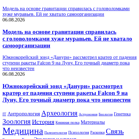
Модель на основе гравитации справилась с головоломками
хуже муравьев. Ей не хватало самоорганизации
06.08.2026
Модель на основе гравитации справилась
с головоломками хуже муравьев. Ей не хватало
самоорганизации
Южнокорейский зонд «Данури» рассмотрел кратер от падения
ступени ракеты Falcon 9 на Луну. Его точный диаметр пока
что неизвестен
06.08.2026
Южнокорейский зонд «Данури» рассмотрел
кратер от падения ступени ракеты Falcon 9 на
Луну. Его точный диаметр пока что неизвестен
Археология
Антропология
Генетика
IT
Астрономия
Биология
Зоология
История
Материалы
Книжная полка
Медицина
Связь
Психология
Раскопки
Палеонтология
Экология и климат