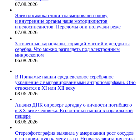
07.08.2026
Электросамокатчики травмировали голову
и внутренние органы чаще мотоциклистов
и велосипедистов. Переломы они получали реже
07.08.2026
Заточенные карандаши, горящий магний и дендриты
серебра. Что можно разглядеть под электронным
микроскопом
06.08.2026
В Прикамье нашли средневековое серебряное
украшение с выгравированными антропоморфами. Оно
относится к XI или XII веку
08.06.2026
Анализ ДНК опроверг догадку о личности погибшего
в XX веке человека. Его останки нашли в израильской
пещере
08.06.2026
Стереофотография выявила у американки рост сосудов
в стекловидную камеру глаза. Неоваскуляризация стала