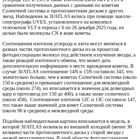
сравнения полученных данных с данными по кометам
Солнечной системы и протопланетным дискам у других
звезд. Наблюдения за 3I/ATLAS велись при помощи эшелле-
спектрографа UVES, установленного на комплексе
телескопов VLT в период с 6 по 26 декабря 2025 года, их
целью были молекулы CN в коме кометы.
Соотношения изотопов углерода и азота могут меняться в
разных частях протопланетного диска из-за процессов
фотодиссоциации молекул под действием излучения звезды, а
также реакций изотопного обмена, что может дать
дополнительную информацию о месте зарождения кометы. В
случае 3I/ATLAS соотношение 14N и 15N составило 343, что
значительно больше, чем в кометах Солнечной системы (около
150 в среднем) и превышает соотношение для межзвездной
среды (около 274), но вписывается в значения для дозвездных
ядер и протозвезд (от 150 до 400), а также ниже солнечного
(около 458). Соотношение изотопов 12C и 13C составило 147,
что также выше значений для комет Солнечной системы
(около 90 в среднем) и межзвездной среды.
Подобная наблюдательная картина вписывается в модель, в
которой 3I/ATLAS возникла во внешней холодной (менее 30
кельвин) части протопланетного диска у старой звезды с
низкой металличностью. В этой области фотодиссоциация