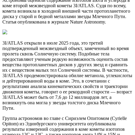
Астрономы оценили содержание изотопов азота и углерода в
коме второй межзвездной кометы 3I/ATLAS. Судя по всему,
комета возникла в холодной внешней части протопланетного
диска у старой и бедной металлами звезды Млечного Пути.
Статья опубликована в журнале Nature Astronomy.
3I/ATLAS открыли в июле 2025 года, это третий
подтвержденный межзвездный объект, замеченный во время
пролета сквозь Солнечную систему. Подобные тела
предоставляют ученым редкую возможность оценить состав
вещества протопланетных дисков у других звезд и сравнить
их с веществом малых тел Солнечной системы. В частности,
3I/ATLAS продемонстрировала обилие метанола, углекислоты
и дейтерированной воды в коме. Это, в сочетании с
результатами анализа кинематических свойств и траектории
движения кометы, говорит о ее рекордной старости — возраст
3I/ATLAS может быть от 7,6 до 12 миллиардов лет, а
возникнуть она могла у звезды толстого диска Млечного
Пути.
Группа астрономов во главе с Сириэлем Опитомом (Cyrielle
Opitom) из Эдинбургского университета опубликовала
результаты измерений содержания в коме кометы изотопов
углерода 12C и 13C, а также изотопов азота 14N и 15N и