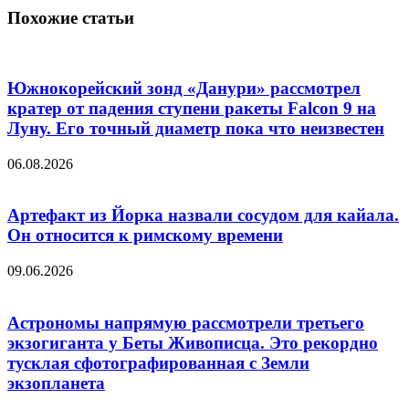
Похожие статьи
Южнокорейский зонд «Данури» рассмотрел
кратер от падения ступени ракеты Falcon 9 на
Луну. Его точный диаметр пока что неизвестен
06.08.2026
Артефакт из Йорка назвали сосудом для кайала.
Он относится к римскому времени
09.06.2026
Астрономы напрямую рассмотрели третьего
экзогиганта у Беты Живописца. Это рекордно
тусклая сфотографированная с Земли
экзопланета