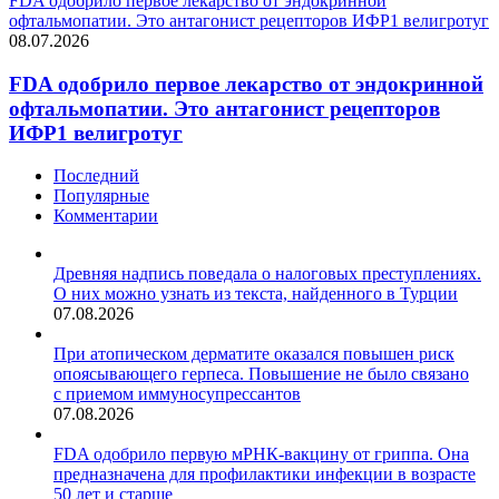
FDA одобрило первое лекарство от эндокринной
офтальмопатии. Это антагонист рецепторов ИФР1 велигротуг
08.07.2026
FDA одобрило первое лекарство от эндокринной
офтальмопатии. Это антагонист рецепторов
ИФР1 велигротуг
Последний
Популярные
Комментарии
Древняя надпись поведала о налоговых преступлениях.
О них можно узнать из текста, найденного в Турции
07.08.2026
При атопическом дерматите оказался повышен риск
опоясывающего герпеса. Повышение не было связано
с приемом иммуносупрессантов
07.08.2026
FDA одобрило первую мРНК-вакцину от гриппа. Она
предназначена для профилактики инфекции в возрасте
50 лет и старше