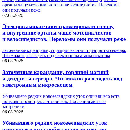
органы чаще мотоциклистов и велосипедистов. Переломы
они получали реже
07.08.2026
Электросамокатчики травмировали голову
и внутренние органы чаще мотоциклистов
и велосипедистов. Переломы они получали реже
Заточенные карандаши, горящий магний и дендриты серебра.
Что можно разглядеть под электронным микроскопом
06.08.2026
Заточенные карандаши, горящий магний
и дендриты серебра. Что можно разглядеть под
электронным микроскопом
Убивавшего редких новозеландских уток одичавшего кота
поймали после трех лет поисков. После поимки его
застрелили
06.08.2026
Убивавшего редких новозеландских уток
одичавшего кота поймали после трех лет