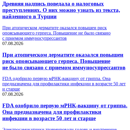
Древняя надпись поведала о налоговых
преступлениях. О них можно узнать из текста,
найденного в Турции
При атопическом дерматите оказался повышен риск
опоясывающего герпеса. Повышение не было связано
с приемом иммуносупрессантов
07.08.2026
При атопическом дерматите оказался повышен
риск опоясывающего герпеса. Повышение
не было связано с приемом иммуносупрессантов
FDA одобрило первую мРНК-вакцину от гриппа. Она
предназначена для профилактики инфекции в возрасте 50 лет
и старше
07.08.2026
FDA одобрило первую мРНК-вакцину от гриппа.
Она предназначена для профилактики
инфекции в возрасте 50 лет и старше
Электросамокатчики травмировали голову и внутренние