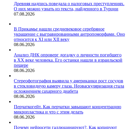
Древняя надпись поведала о налоговых преступлениях.
О них можно узнать из текста, найденного в Турции
07.08.2026
В Прикамье нашли средневековое серебряное
украшение с выгравированными антропоморфами. Оно
относится к XI или XII веку
08.06.2026
Анализ ДНК опроверг догадку о личности погибшего
в XX веке человека. Его останки нашли в израильской
пещере
08.06.2026
Стереофотография выявила у американки рост сосудов
в стекловидную камеру глаза. Неоваскуляризация стала
осложнением сахарного диабета
08.06.2026
Перчаткогейт. Как перчатки завышают концентрацию
микропластика и что с этим делать
08.06.2026
Почему нейросети галлюцинируют?. Как копируют