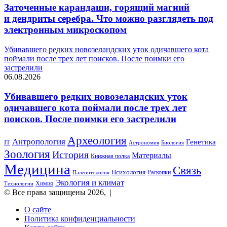
Заточенные карандаши, горящий магний
и дендриты серебра. Что можно разглядеть под
электронным микроскопом
Убивавшего редких новозеландских уток одичавшего кота
поймали после трех лет поисков. После поимки его
застрелили
06.08.2026
Убивавшего редких новозеландских уток
одичавшего кота поймали после трех лет
поисков. После поимки его застрелили
Археология
Антропология
Генетика
IT
Биология
Астрономия
Зоология
История
Материалы
Книжная полка
Медицина
Связь
Психология
Раскопки
Палеонтология
Экология и климат
Химия
Технологии
© Все права защищены 2026, |
О сайте
Политика конфиденциальности