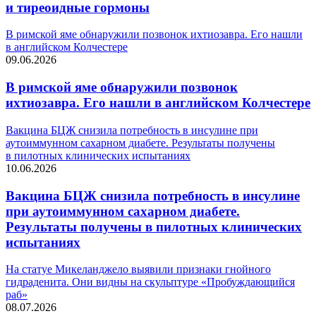
и тиреоидные гормоны
В римской яме обнаружили позвонок ихтиозавра. Его нашли
в английском Колчестере
09.06.2026
В римской яме обнаружили позвонок
ихтиозавра. Его нашли в английском Колчестере
Вакцина БЦЖ снизила потребность в инсулине при
аутоиммунном сахарном диабете. Результаты получены
в пилотных клинических испытаниях
10.06.2026
Вакцина БЦЖ снизила потребность в инсулине
при аутоиммунном сахарном диабете.
Результаты получены в пилотных клинических
испытаниях
На статуе Микеланджело выявили признаки гнойного
гидраденита. Они видны на скульптуре «Пробуждающийся
раб»
08.07.2026