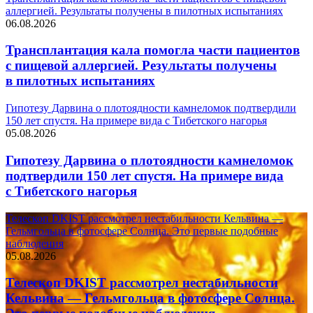
аллергией. Результаты получены в пилотных испытаниях
06.08.2026
Трансплантация кала помогла части пациентов
с пищевой аллергией. Результаты получены
в пилотных испытаниях
Гипотезу Дарвина о плотоядности камнеломок подтвердили
150 лет спустя. На примере вида с Тибетского нагорья
05.08.2026
Гипотезу Дарвина о плотоядности камнеломок
подтвердили 150 лет спустя. На примере вида
с Тибетского нагорья
Телескоп DKIST рассмотрел нестабильности Кельвина —
Гельмгольца в фотосфере Солнца. Это первые подобные
наблюдения
05.08.2026
Телескоп DKIST рассмотрел нестабильности
Кельвина — Гельмгольца в фотосфере Солнца.