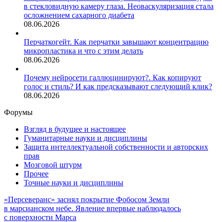
в стекловидную камеру глаза. Неоваскуляризация стала
осложнением сахарного диабета
08.06.2026
Перчаткогейт. Как перчатки завышают концентрацию
микропластика и что с этим делать
08.06.2026
Почему нейросети галлюцинируют?. Как копируют
голос и стиль? И как предсказывают следующий клик?
08.06.2026
Форумы
Взгляд в будущее и настоящее
Гуманитарные науки и дисциплины
Защита интеллектуальной собственности и авторских
прав
Мозговой штурм
Прочее
Точные науки и дисциплины
«Персеверанс» заснял покрытие Фобосом Земли
в марсианском небе. Явление впервые наблюдалось
с поверхности Марса