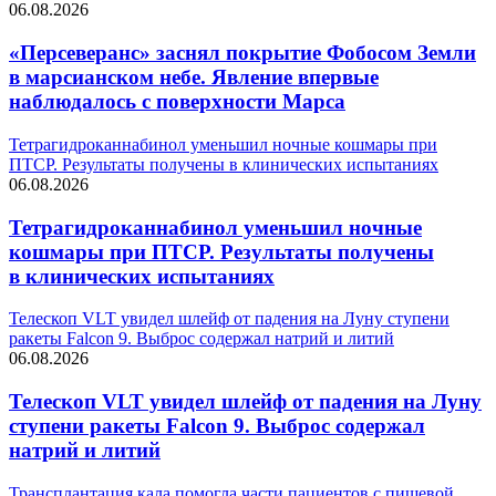
06.08.2026
«Персеверанс» заснял покрытие Фобосом Земли
в марсианском небе. Явление впервые
наблюдалось с поверхности Марса
Тетрагидроканнабинол уменьшил ночные кошмары при
ПТСР. Результаты получены в клинических испытаниях
06.08.2026
Тетрагидроканнабинол уменьшил ночные
кошмары при ПТСР. Результаты получены
в клинических испытаниях
Телескоп VLT увидел шлейф от падения на Луну ступени
ракеты Falcon 9. Выброс содержал натрий и литий
06.08.2026
Телескоп VLT увидел шлейф от падения на Луну
ступени ракеты Falcon 9. Выброс содержал
натрий и литий
Трансплантация кала помогла части пациентов с пищевой