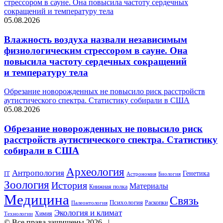
стрессором в сауне. Она повысила частоту сердечных
сокращений и температуру тела
05.08.2026
Влажность воздуха назвали независимым
физиологическим стрессором в сауне. Она
повысила частоту сердечных сокращений
и температуру тела
Обрезание новорожденных не повысило риск расстройств
аутистического спектра. Статистику собирали в США
05.08.2026
Обрезание новорожденных не повысило риск
расстройств аутистического спектра. Статистику
собирали в США
Археология
Антропология
Генетика
IT
Астрономия
Биология
Зоология
История
Материалы
Книжная полка
Медицина
Связь
Психология
Раскопки
Палеонтология
Экология и климат
Химия
Технологии
© Все права защищены 2026, |