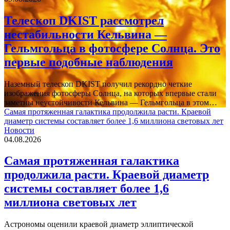
Телескоп DKIST рассмотрел
нестабильности Кельвина —
Гельмгольца в фотосфере Солнца. Это
первые подобные наблюдения
Наземный телескоп DKIST получил рекордно четкие
изображения фотосферы Солнца, на которых впервые стали
заметны неустойчивости Кельвина — Гельмгольца в этом…
Самая протяженная галактика продолжила расти. Краевой
диаметр системы составляет более 1,6 миллиона световых лет
Новости
04.08.2026
Самая протяженная галактика
продолжила расти. Краевой диаметр
системы составляет более 1,6
миллиона световых лет
Астрономы оценили краевой диаметр эллиптической