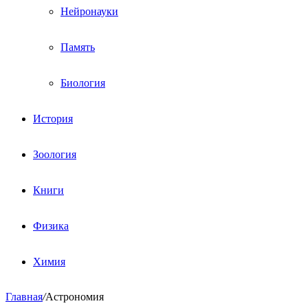
Нейронауки
Память
Биология
История
Зоология
Книги
Физика
Химия
Главная
/
Астрономия