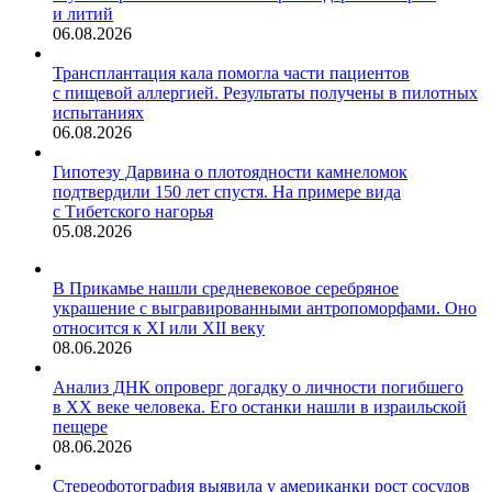
и литий
06.08.2026
Трансплантация кала помогла части пациентов
с пищевой аллергией. Результаты получены в пилотных
испытаниях
06.08.2026
Гипотезу Дарвина о плотоядности камнеломок
подтвердили 150 лет спустя. На примере вида
с Тибетского нагорья
05.08.2026
В Прикамье нашли средневековое серебряное
украшение с выгравированными антропоморфами. Оно
относится к XI или XII веку
08.06.2026
Анализ ДНК опроверг догадку о личности погибшего
в XX веке человека. Его останки нашли в израильской
пещере
08.06.2026
Стереофотография выявила у американки рост сосудов