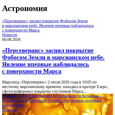
Астрономия
«Персеверанс» заснял покрытие Фобосом Земли
в марсианском небе. Явление впервые наблюдалось
с поверхности Марса
Новости
06.08.2026
«Персеверанс» заснял покрытие
Фобосом Земли в марсианском небе.
Явление впервые наблюдалось
с поверхности Марса
Марсоход «Персеверанс» 2 июля 2026 года в 19:05 по
местному марсианскому времени, находясь в кратере Езеро,
сфотографировал покрытие спутником Марса…
Телескоп DKIST рассмотрел нестабильности Кельвина —
Гельмгольца в фотосфере Солнца. Это первые подобные
наблюдения
Новости
05.08.2026