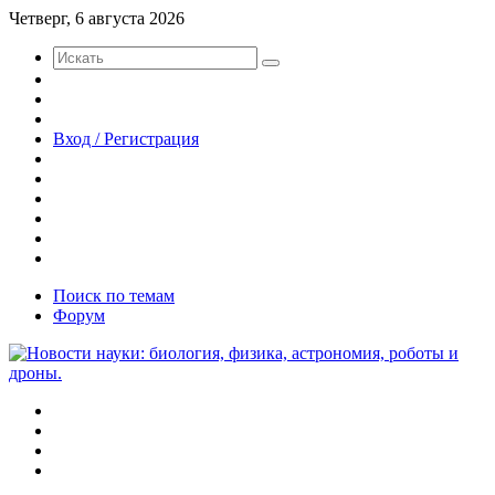
Четверг, 6 августа 2026
Искать
Switch
skin
Sidebar
Случайная
статья
Вход / Регистрация
Twitter
YouTube
vk.com
Одноклассники
Telegram
RSS
Поиск по темам
Форум
Меню
Искать
Switch
skin
Войти