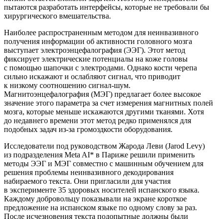
пытаются разработать интерфейсы, которые не требовали бы
хирургического вмешательства.
Наиболее распространенным методом для неинвазивного
получения информации об активности головного мозга
выступает электроэнцефалография (ЭЭГ). Этот метод
фиксирует электрические потенциалы на коже головы
с помощью шапочки с электродами. Однако кости черепа
сильно искажают и ослабляют сигнал, что приводит
к низкому соотношению сигнал-шум.
Магнитоэнцефалография (МЭГ) предлагает более высокое
значение этого параметра за счет измерения магнитных полей
мозга, которые меньше искажаются другими тканями. Хотя
до недавнего времени этот метод редко применялся для
подобных задач из-за громоздкости оборудования.
Исследователи под руководством Жарода Леви (Jarod Levy)
из подразделения Meta AI* в Париже решили применить
методы ЭЭГ и МЭГ совместно с машинным обучением для
решения проблемы неинвазивного декодирования
набираемого текста. Они пригласили для участия
в эксперименте 35 здоровых носителей испанского языка.
Каждому добровольцу показывали на экране короткое
предложение на испанском языке по одному слову за раз.
После исчезновения текста подопытные должны были