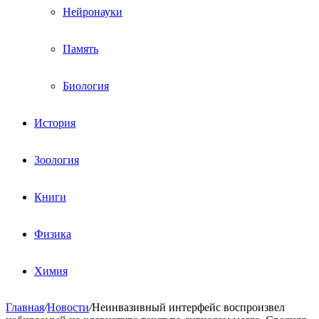
Нейронауки
Память
Биология
История
Зоология
Книги
Физика
Химия
Главная
/
Новости
/
Неинвазивный интерфейс воспроизвел