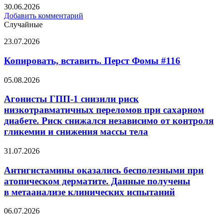
30.06.2026
Добавить комментарий
Случайные
Копировать,
23.07.2026
вставить.
Перст
Копировать, вставить. Перст Фомы #116
Фомы
#116
Агонисты
05.08.2026
ГПП-1
снизили
Агонисты ГПП-1 снизили риск
риск
низкотравматичных переломов при сахарном
низкотравматичных
диабете. Риск снижался независимо от контроля
переломов
гликемии и снижения массы тела
при
сахарном
Антигистамины
диабете.
31.07.2026
оказались
Риск
бесполезными
снижался
Антигистамины оказались бесполезными при
при
независимо
атопическом дерматите. Данные получены
атопическом
от контроля
в метаанализе клинических испытаний
дерматите.
гликемии
Данные
и снижения
В Конго
06.07.2026
получены
массы
началось
в метаанализе