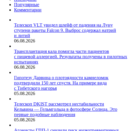
в 1962
Популярные
году
Комментарии
в море
Лабрадор
Телескоп VLT увидел шлейф от падения на Луну
ступени ракеты Falcon 9. Выброс содержал натрий
и литий
06.08.2026
Трансплантация кала помогла части пациентов
с пищевой аллергией. Результаты получены в пилотных
испытаниях
06.08.2026
Гипотезу Дарвина о плотоядности камнеломок
подтвердили 150 лет спустя. На примере вида
с Тибетского нагорья
05.08.2026
Телескоп DKIST рассмотрел нестабильности
Кельвина — Гельмгольца в фотосфере Солнца. Это
первые подобные наблюдения
05.08.2026
Агонисты ГПП-1 снизили риск низкотравматичных