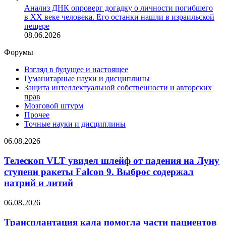
Анализ ДНК опроверг догадку о личности погибшего
в XX веке человека. Его останки нашли в израильской
пещере
08.06.2026
Форумы
Взгляд в будущее и настоящее
Гуманитарные науки и дисциплины
Защита интеллектуальной собственности и авторских
прав
Мозговой штурм
Прочее
Точные науки и дисциплины
Телескоп
06.08.2026
VLT
увидел
Телескоп VLT увидел шлейф от падения на Луну
шлейф
ступени ракеты Falcon 9. Выброс содержал
от падения
натрий и литий
на Луну
ступени
Трансплантация
06.08.2026
ракеты
кала
Falcon 9.
помогла
Трансплантация кала помогла части пациентов
Выброс