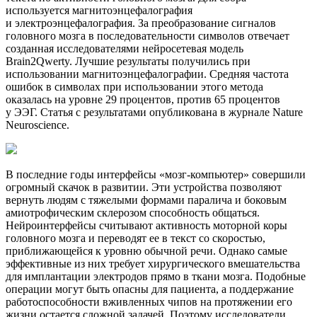
используется магнитоэнцефалография
и электроэнцефалография. За преобразование сигналов
головного мозга в последовательности символов отвечает
созданная исследователями нейросетевая модель
Brain2Qwerty. Лучшие результаты получились при
использовании магнитоэнцефалографии. Средняя частота
ошибок в символах при использовании этого метода
оказалась на уровне 29 процентов, против 65 процентов
у ЭЭГ. Статья с результатами опубликована в журнале Nature
Neuroscience.
В последние годы интерфейсы «мозг-компьютер» совершили
огромный скачок в развитии. Эти устройства позволяют
вернуть людям с тяжелыми формами паралича и боковым
амиотрофическим склерозом способность общаться.
Нейроинтерфейсы считывают активность моторной коры
головного мозга и переводят ее в текст со скоростью,
приближающейся к уровню обычной речи. Однако самые
эффективные из них требует хирургического вмешательства
для имплантации электродов прямо в ткани мозга. Подобные
операции могут быть опасны для пациента, а поддержание
работоспособности вживленных чипов на протяжении его
жизни остается сложной задачей. Поэтому исследователи