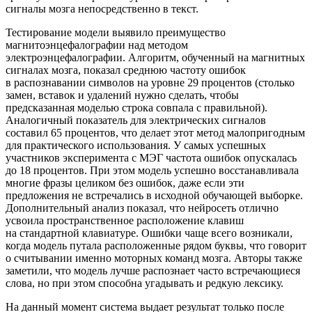
сигналы мозга непосредственно в текст.
Тестирование модели выявило преимущество
магнитоэнцефалографии над методом
электроэнцефалографии. Алгоритм, обученный на магнитных
сигналах мозга, показал среднюю частоту ошибок
в распознавании символов на уровне 29 процентов (столько
замен, вставок и удалений нужно сделать, чтобы
предсказанная моделью строка совпала с правильной).
Аналогичный показатель для электрических сигналов
составил 65 процентов, что делает этот метод малопригодным
для практического использования. У самых успешных
участников эксперимента с МЭГ частота ошибок опускалась
до 18 процентов. При этом модель успешно восстанавливала
многие фразы целиком без ошибок, даже если эти
предложения не встречались в исходной обучающей выборке.
Дополнительный анализ показал, что нейросеть отлично
усвоила пространственное расположение клавиш
на стандартной клавиатуре. Ошибки чаще всего возникали,
когда модель путала расположенные рядом буквы, что говорит
о считывании именно моторных команд мозга. Авторы также
заметили, что модель лучше распознает часто встречающиеся
слова, но при этом способна угадывать и редкую лексику.
На данный момент система выдает результат только после