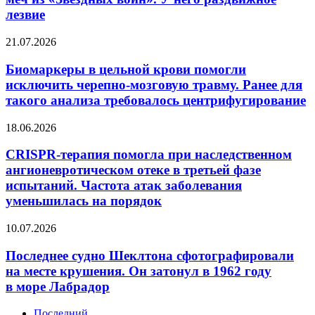
световой
предстоит
лезвие
меч
подтвердить
из «Звездных
Биомаркеры
21.07.2026
войн».
в цельной
У него
крови
Биомаркеры в цельной крови помогли
раздвижное
помогли
лезвие
исключить черепно-мозговую травму. Ранее для
исключить
такого анализа требовалось центрифугирование
черепно-
мозговую
CRISPR-
18.06.2026
травму.
терапия
Ранее
помогла
CRISPR-терапия помогла при наследственном
для
при
такого
ангионевротическом отеке в третьей фазе
наследственном
анализа
испытаний. Частота атак заболевания
ангионевротическом
требовалось
уменьшилась на порядок
отеке
центрифугирование
в третьей
Последнее
фазе
10.07.2026
судно
испытаний.
Шеклтона
Частота
Последнее судно Шеклтона сфотографировали
сфотографировали
атак
на месте крушения. Он затонул в 1962 году
на месте
заболевания
в море Лабрадор
крушения.
уменьшилась
Он затонул
на порядок
Последний