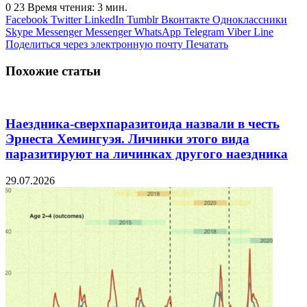
0
23
Время чтения: 3 мин.
Facebook
Twitter
LinkedIn
Tumblr
Вконтакте
Одноклассники
Skype
Messenger
Messenger
WhatsApp
Telegram
Viber
Line
Поделиться через электронную почту
Печатать
Похожие статьи
Наездника-сверхпаразитоида назвали в честь
Эрнеста Хемингуэя. Личинки этого вида
паразитируют на личинках другого наездника
29.07.2026