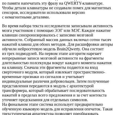
по памяти напечатать эту фразу на QWERTY-клавиатуре.
Чтобы детали клавиатуры не создавали помех для магнитных
сенсоров, исследователи использовали версию
с немагнитными деталями.
Во время набора текста исследователи записывали активность
мозга участников с помощью ЭЭГ или МЭГ. Каждое нажатие
клавиши синхронизировалось с записями мозговой
активности. Собранный массив данных включал сотни тысяч
нажатий клавиш для обоих методов. Для расшифровки авторы
обучили нейросетевую модель Brain2Qwerty. Она состоит
из трех подмодулей. На первом этапе алгоритм нарезает
непрерывные записи мозговой активности на фрагменты
длительностью полсекунды вокруг каждого момента нажатия
на клавишу. Сначала эти фрагменты подаются на вход
сверточного модуля, который извлекает пространственно-
временные признаки из сигналов и учитывает
индивидуальные различия добровольцев. Затем полученные
представления передаются в модуль с архитектурой
трансформера, который обрабатывает последовательность
нажатий в пределах всего предложения и за счет контекста
уточняет предсказания для отдельных символов.
На финальном этапе система использует предварительно
обученную языковую модель для исправления опечаток. Такая
трехступенчатая архитектура позволяет преобразовать