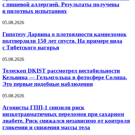
части
содержал
с пищевой аллергией. Результаты получены
пациентов
натрий
в пилотных испытаниях
с пищевой
и литий
аллергией.
Гипотезу
05.08.2026
Результаты
Дарвина
получены
о плотоядности
Гипотезу Дарвина о плотоядности камнеломок
в пилотных
камнеломок
испытаниях
подтвердили 150 лет спустя. На примере вида
подтвердили
с Тибетского нагорья
150
лет
Телескоп
05.08.2026
спустя.
DKIST
На примере
рассмотрел
Телескоп DKIST рассмотрел нестабильности
вида
нестабильности
с Тибетского
Кельвина — Гельмгольца в фотосфере Солнца.
Кельвина —
нагорья
Это первые подобные наблюдения
Гельмгольца
в фотосфере
Агонисты
05.08.2026
Солнца.
ГПП-1
Это
снизили
Агонисты ГПП-1 снизили риск
первые
риск
подобные
низкотравматичных переломов при сахарном
низкотравматичных
наблюдения
диабете. Риск снижался независимо от контроля
переломов
гликемии и снижения массы тела
при
сахарном