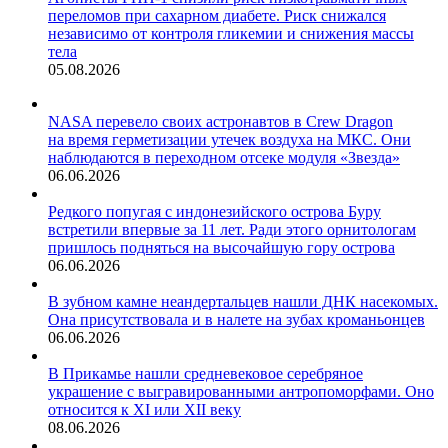
переломов при сахарном диабете. Риск снижался
независимо от контроля гликемии и снижения массы
тела
05.08.2026
NASA перевело своих астронавтов в Crew Dragon
на время герметизации утечек воздуха на МКС. Они
наблюдаются в переходном отсеке модуля «Звезда»
06.06.2026
Редкого попугая с индонезийского острова Буру
встретили впервые за 11 лет. Ради этого орнитологам
пришлось подняться на высочайшую гору острова
06.06.2026
В зубном камне неандертальцев нашли ДНК насекомых.
Она присутствовала и в налете на зубах кроманьонцев
06.06.2026
В Прикамье нашли средневековое серебряное
украшение с выгравированными антропоморфами. Оно
относится к XI или XII веку
08.06.2026