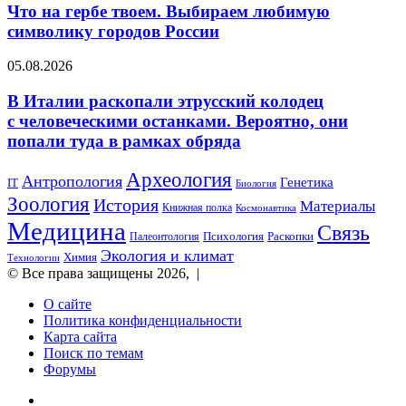
твоем.
Что на гербе твоем. Выбираем любимую
в США
Выбираем
символику городов России
любимую
символику
В Италии
05.08.2026
городов
раскопали
России
этрусский
В Италии раскопали этрусский колодец
колодец
с человеческими останками. Вероятно, они
с человеческими
попали туда в рамках обряда
останками.
Вероятно,
Археология
они
Антропология
Генетика
IT
Биология
попали
Зоология
История
Материалы
Книжная полка
Космонавтика
туда
Медицина
в рамках
Связь
Психология
Раскопки
Палеонтология
обряда
Экология и климат
Химия
Технологии
© Все права защищены 2026, |
О сайте
Политика конфиденциальности
Карта сайта
Поиск по темам
Форумы
Twitter