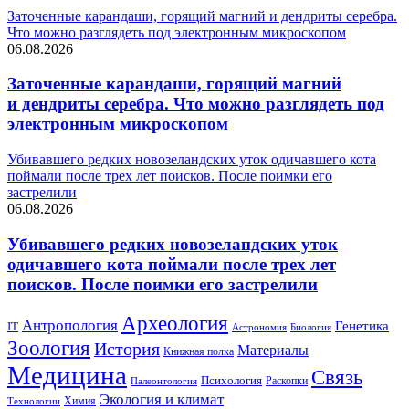
Заточенные карандаши, горящий магний и дендриты серебра.
Что можно разглядеть под электронным микроскопом
06.08.2026
Заточенные карандаши, горящий магний
и дендриты серебра. Что можно разглядеть под
электронным микроскопом
Убивавшего редких новозеландских уток одичавшего кота
поймали после трех лет поисков. После поимки его
застрелили
06.08.2026
Убивавшего редких новозеландских уток
одичавшего кота поймали после трех лет
поисков. После поимки его застрелили
Археология
Антропология
Генетика
IT
Биология
Астрономия
Зоология
История
Материалы
Книжная полка
Медицина
Связь
Психология
Раскопки
Палеонтология
Экология и климат
Химия
Технологии