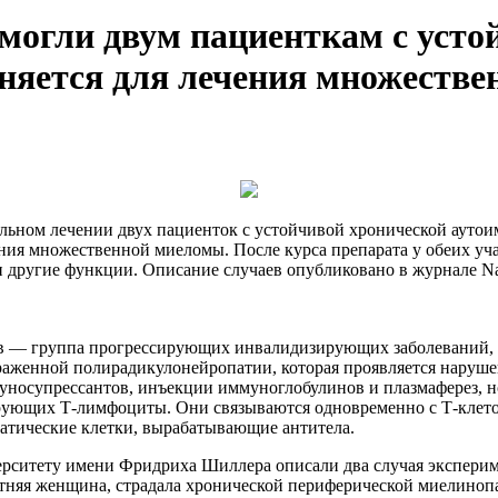
могли двум пациенткам с уст
няется для лечения множеств
льном лечении двух пациенток с устойчивой хронической аут
ия множественной миеломы. После курса препарата у обеих уча
 другие функции. Описание случаев опубликовано в журнале Na
 — группа прогрессирующих инвалидизирующих заболеваний, п
раженной полирадикулонейропатии, которая проявляется наруш
уносупрессантов, инъекции иммуноглобулинов и плазмаферез, н
рующих Т-лимфоциты. Они связываются одновременно с Т-клето
матические клетки, вырабатывающие антитела.
иверситету имени Фридриха Шиллера описали два случая экспери
тняя женщина, страдала хронической периферической миелинопа