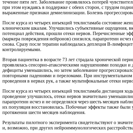
течение пяти лет. Заболевание проявлялось потерей чувствите
при этом нуждаясь в поддержке с обеих сторон, с трудом подн
выраженные признаки демиелинизации. Болезнь прогрессирова
После курса из четырех инъекций теклистамаба состояние же
клиническим шкалам. Улучшились субъективные ощущения, вкл
потенциал действия, прошли отеки нервов. Перечисленные эф
(маркера повреждения нейронов) снизился, парапротеин исчез 
снова. Сразу после терапии наблюдалась деплеция В-лимфоци
контролируемыми.
Вторая пациентка в возрасте 73 лет страдала хронической пер
проявлялась сенсорно-атаксическими нарушениями походки и
дефициты уменьшились, но затем заболевание прогрессировало,
повторными падениями и переломами. При инструментальном о
проведения в нервах рук, а также мультифокальные отеки нерв
После курса из четырех инъекций теклистамаба дистанция хо
проведение улучшилось, отеки нервов значительно уменьшилис
парапротеин исчез и не определялся через шесть месяцев наб
их популяция восстановилась. Побочные эффекты также были
протяжении шести месяцев наблюдения.
Результаты пилотного эксперимента свидетельствуют о значи
и, возможно, при других нейроиммунологических расстройства