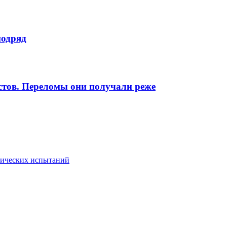
подряд
стов. Переломы они получали реже
инических испытаний