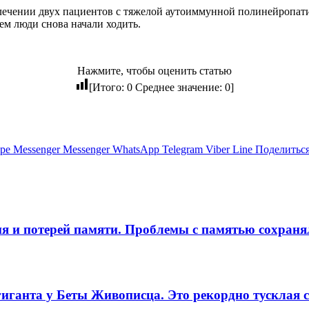
м лечении двух пациентов с тяжелой аутоиммунной полинейроп
м люди снова начали ходить.
Нажмите, чтобы оценить статью
[Итого:
0
Среднее значение:
0
]
pe
Messenger
Messenger
WhatsApp
Telegram
Viber
Line
Поделиться
я и потерей памяти. Проблемы с памятью сохраня
иганта у Беты Живописца. Это рекордно тусклая 