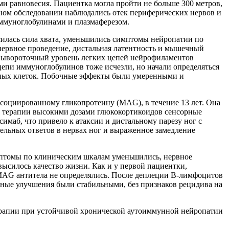
ями равновесия. Пациентка могла пройти не больше 300 метров,
льном обследовании наблюдались отек периферических нервов и
ммуноглобулинами и плазмаферезом.
силась сила хвата, уменьшились симптомы нейропатии по
нервное проведение, дистальная латентность и мышечный
 Сывороточный уровень легких цепей нейрофиламентов
-цепи иммуноглобулинов тоже исчезли, но начали определяться
вных клеток. Побочные эффекты были умеренными и
ссоциированному гликопротеину (MAG), в течение 13 лет. Она
й терапии высокими дозами глюкокортикоидов сенсорные
имаб, что привело к атаксии и дистальному парезу ног с
льных ответов в нервах ног и выраженное замедление
имптомы по клиническим шкалам уменьшились, нервное
ысилось качество жизни. Как и у первой пациентки,
-MAG антитела не определялись. После деплеции В-лимфоцитов
ные улучшения были стабильными, без признаков рецидива на
ерапии при устойчивой хронической аутоиммунной нейропатии