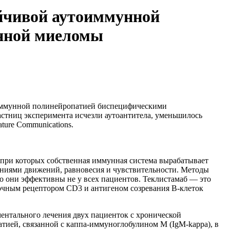
ойчивой аутоиммунной
енной миеломы
оиммунной полинейропатией биспецифическими
стниц эксперимента исчезли аутоантитела, уменьшилось
ture Communications.
ри которых собственная иммунная система вырабатывает
ениями движений, равновесия и чувствительности. Методы
о они эффективны не у всех пациентов. Теклистамаб — это
чным рецептором CD3 и антигеном созревания В-клеток
ментального лечения двух пациенток с хронической
тией, связанной с каппа-иммуноглобулином М (IgM-kappa), в