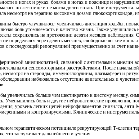
льности в ногах и руках, болями в ногах и пояснице и нарушени
ималась по лестнице и не могла долго стоять. При инструмента
ла несмотря на терапию высокими дозами глюкокортикоидов, и
нщины быстро улучшилось: увеличилась дистанция ходьбы, повы
ючая боль утомляемость и качество жизни. Также улучшились 
фекты сохранялись на протяжении девяти месяцев наблюдения.
и не определялся через девять месяцев, свободные легкие каппа
тов с последующей репопуляцией преимущественно за счет наи
иферической миелинопатией, связанной с антителами к миелин-а
 дистальными сенсомоторными расстройствами. После начально
 несмотря на стероиды, иммуноглобулины, плазмаферез и ритукс
бследовании наблюдались отсутствие двигательных и чувствите
ов.
дьбы увеличилась больше чем шестикратно к шестому месяцу, с
ь. Уменьшились боль и другие нейропатические проявления, пов
людения, уровень легких цепей нейрофиламентов снизился, анти
 умеренными и контролируемыми. Клинические и инструменталь
тельном терапевтическом потенциале рекрутирующей Т-клетки т
х, что заслуживает дальнейшего изучения.