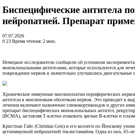
Биспецифические антитела по
нейропатией. Препарат приме
07.07.2026
0
23
Время чтения: 2 мин.
Немецкие исследователи сообщили об успешном эксперимента
моноклональными антителами, которые используются для лечен
повреждение нервов и значительно улучшились двигательные и
Хронические иммунные миелинопатии периферических нервов
антитела к миелиновым оболочкам нервов. Это приводит к вы
лечения включают назначение глюкокортикоидов и других имм
препарат биспецифических моноклональных антител, рекрути
(BCMA), заставляя Т-клетки атаковать зрелые В-клетки и плаз
Кристиан Гайс (Christian Geis) и его коллеги по Йенскому ун
аутоиммунной нейропатией теклистамабом. Одна из них, 65-ле