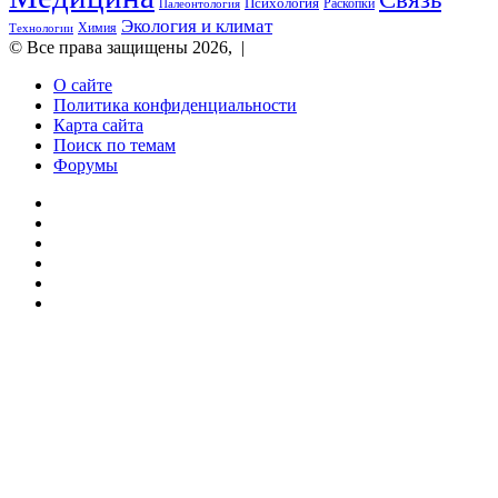
Психология
Раскопки
Палеонтология
После
Экология и климат
Химия
Технологии
поимки
© Все права защищены 2026, |
его
застрелили
О сайте
Политика конфиденциальности
Карта сайта
Поиск по темам
Форумы
Twitter
YouTube
vk.com
Одноклассники
Telegram
RSS
Кнопка
«Наверх»