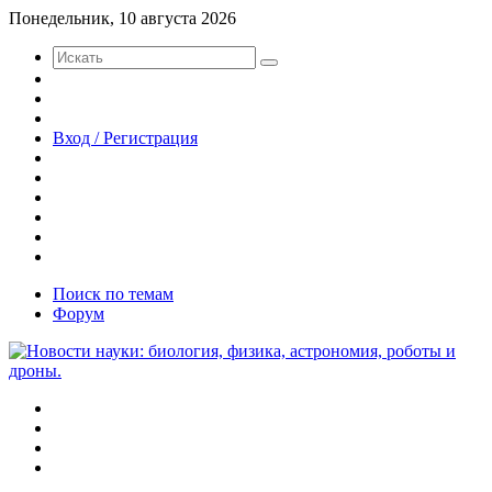
Понедельник, 10 августа 2026
Искать
Switch
skin
Sidebar
Случайная
статья
Вход / Регистрация
Twitter
YouTube
vk.com
Одноклассники
Telegram
RSS
Поиск по темам
Форум
Меню
Искать
Switch
skin
Войти