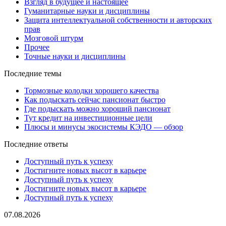
Взгляд в будущее и настоящее
Гуманитарные науки и дисциплины
Защита интеллектуальной собственности и авторских
прав
Мозговой штурм
Прочее
Точные науки и дисциплины
Последние темы
Тормозные колодки хорошего качества
Как подыскать сейчас пансионат быстро
Где подыскать можно хороший пансионат
Тут кредит на инвестиционные цели
Плюсы и минусы экосистемы КЭДО — обзор
Последние ответы
Доступный путь к успеху
Достигните новых высот в карьере
Доступный путь к успеху
Достигните новых высот в карьере
Доступный путь к успеху
Искали
07.08.2026
кобальт,