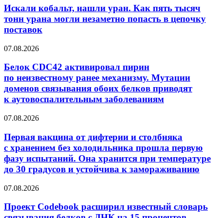
нашли
Искали кобальт, нашли уран. Как пять тысяч
уран.
тонн урана могли незаметно попасть в цепочку
Как
поставок
пять
тысяч
Белок
07.08.2026
тонн
CDC42
урана
активировал
Белок CDC42 активировал пирин
могли
пирин
незаметно
по неизвестному ранее механизму. Мутации
по неизвестному
попасть
доменов связывания обоих белков приводят
ранее
в цепочку
к аутовоспалительным заболеваниям
механизму.
поставок
Мутации
Первая
доменов
07.08.2026
вакцина
связывания
от дифтерии
обоих
Первая вакцина от дифтерии и столбняка
и столбняка
белков
с хранением без холодильника прошла первую
с хранением
приводят
фазу испытаний. Она хранится при температуре
без
к аутовоспалительным
до 30 градусов и устойчива к замораживанию
холодильника
заболеваниям
прошла
Проект
первую
07.08.2026
Codebook
фазу
расширил
испытаний.
Проект Codebook расширил известный словарь
известный
Она
связывания белков с ДНК на 15 процентов.