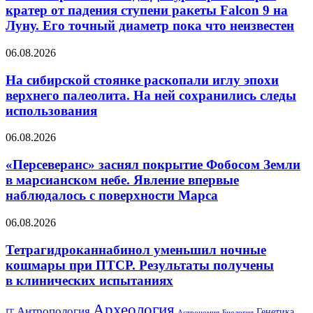
рассмотрел
кратер от падения ступени ракеты Falcon 9 на
кратер
Луну. Его точный диаметр пока что неизвестен
от падения
ступени
На сибирской
06.08.2026
ракеты
стоянке
Falcon
раскопали
На сибирской стоянке раскопали иглу эпохи
9 на
иглу
Луну.
верхнего палеолита. На ней сохранились следы
эпохи
Его
использования
верхнего
точный
палеолита.
диаметр
«Персеверанс»
06.08.2026
На ней
пока
заснял
сохранились
что
покрытие
«Персеверанс» заснял покрытие Фобосом Земли
следы
неизвестен
Фобосом
использования
в марсианском небе. Явление впервые
Земли
наблюдалось с поверхности Марса
в марсианском
небе.
Тетрагидроканнабинол
06.08.2026
Явление
уменьшил
впервые
ночные
Тетрагидроканнабинол уменьшил ночные
наблюдалось
кошмары
с поверхности
кошмары при ПТСР. Результаты получены
при
Марса
в клинических испытаниях
ПТСР.
Результаты
Археология
получены
Антропология
Генетика
IT
Астрономия
Биология