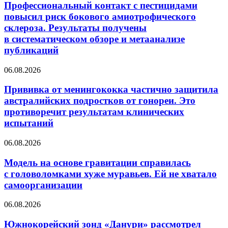
с пестицидами
Профессиональный контакт с пестицидами
лет
повысил
поисков.
повысил риск бокового амиотрофического
риск
После
склероза. Результаты получены
бокового
поимки
в систематическом обзоре и метаанализе
амиотрофического
его
публикаций
склероза.
застрелили
Результаты
получены
Прививка
06.08.2026
в систематическом
от менингококка
обзоре
частично
Прививка от менингококка частично защитила
и метаанализе
защитила
австралийских подростков от гонореи. Это
публикаций
австралийских
противоречит результатам клинических
подростков
испытаний
от гонореи.
Это
Модель
противоречит
06.08.2026
на основе
результатам
гравитации
клинических
Модель на основе гравитации справилась
справилась
испытаний
с головоломками хуже муравьев. Ей не хватало
с головоломками
самоорганизации
хуже
муравьев.
Южнокорейский
06.08.2026
Ей не хватало
зонд
самоорганизации
«Данури»
Южнокорейский зонд «Данури» рассмотрел