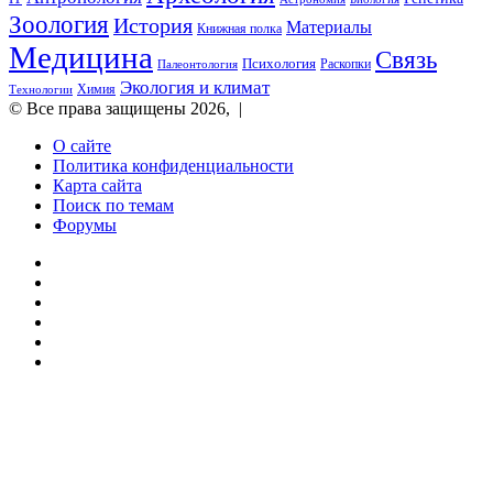
в клинических
Зоология
История
Материалы
Книжная полка
испытаниях
Медицина
Связь
Психология
Раскопки
Палеонтология
Экология и климат
Химия
Технологии
© Все права защищены 2026, |
О сайте
Политика конфиденциальности
Карта сайта
Поиск по темам
Форумы
Twitter
YouTube
vk.com
Одноклассники
Telegram
RSS
Кнопка
«Наверх»