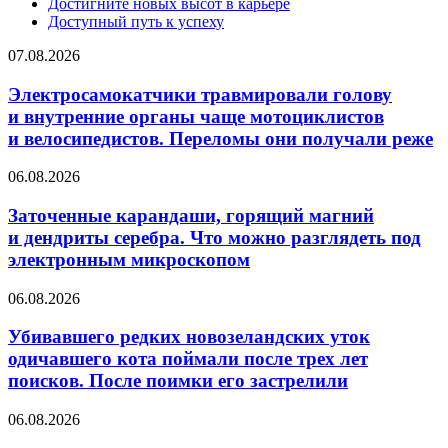
Достигните новых высот в карьере
Доступный путь к успеху
Электросамокатчики
07.08.2026
травмировали
голову
Электросамокатчики травмировали голову
и внутренние
и внутренние органы чаще мотоциклистов
органы
и велосипедистов. Переломы они получали реже
чаще
мотоциклистов
Заточенные
06.08.2026
и велосипедистов.
карандаши,
Переломы
горящий
Заточенные карандаши, горящий магний
они
магний
получали
и дендриты серебра. Что можно разглядеть под
и дендриты
реже
электронным микроскопом
серебра.
Что
Убивавшего
06.08.2026
можно
редких
разглядеть
новозеландских
Убивавшего редких новозеландских уток
под
уток
электронным
одичавшего кота поймали после трех лет
одичавшего
микроскопом
поисков. После поимки его застрелили
кота
поймали
Профессиональный
06.08.2026
после
контакт
трех