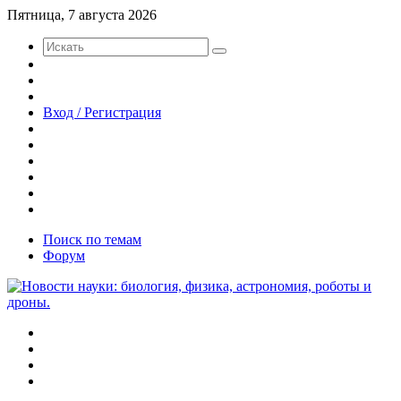
Пятница, 7 августа 2026
Искать
Switch
skin
Sidebar
Случайная
статья
Вход / Регистрация
Twitter
YouTube
vk.com
Одноклассники
Telegram
RSS
Поиск по темам
Форум
Меню
Искать
Switch
skin
Войти