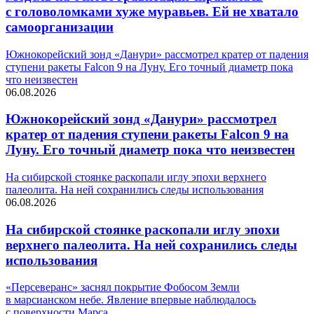
с головоломками хуже муравьев. Ей не хватало
самоорганизации
Южнокорейский зонд «Данури» рассмотрел кратер от падения
ступени ракеты Falcon 9 на Луну. Его точный диаметр пока
что неизвестен
06.08.2026
Южнокорейский зонд «Данури» рассмотрел
кратер от падения ступени ракеты Falcon 9 на
Луну. Его точный диаметр пока что неизвестен
На сибирской стоянке раскопали иглу эпохи верхнего
палеолита. На ней сохранились следы использования
06.08.2026
На сибирской стоянке раскопали иглу эпохи
верхнего палеолита. На ней сохранились следы
использования
«Персеверанс» заснял покрытие Фобосом Земли
в марсианском небе. Явление впервые наблюдалось
с поверхности Марса