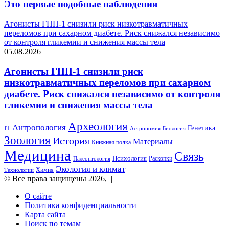
Это первые подобные наблюдения
Агонисты ГПП-1 снизили риск низкотравматичных
переломов при сахарном диабете. Риск снижался независимо
от контроля гликемии и снижения массы тела
05.08.2026
Агонисты ГПП-1 снизили риск
низкотравматичных переломов при сахарном
диабете. Риск снижался независимо от контроля
гликемии и снижения массы тела
Археология
Антропология
Генетика
IT
Астрономия
Биология
Зоология
История
Материалы
Книжная полка
Медицина
Связь
Психология
Раскопки
Палеонтология
Экология и климат
Химия
Технологии
© Все права защищены 2026, |
О сайте
Политика конфиденциальности
Карта сайта
Поиск по темам