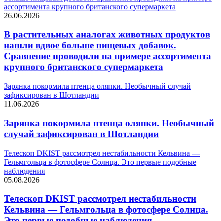
ассортимента крупного британского супермаркета
26.06.2026
В растительных аналогах животных продуктов
нашли вдвое больше пищевых добавок.
Сравнение проводили на примере ассортимента
крупного британского супермаркета
Зарянка покормила птенца оляпки. Необычный случай
зафиксирован в Шотландии
11.06.2026
Зарянка покормила птенца оляпки. Необычный
случай зафиксирован в Шотландии
Телескоп DKIST рассмотрел нестабильности Кельвина —
Гельмгольца в фотосфере Солнца. Это первые подобные
наблюдения
05.08.2026
Телескоп DKIST рассмотрел нестабильности
Кельвина — Гельмгольца в фотосфере Солнца.
Это первые подобные наблюдения