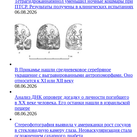
Тетрагидроканнабинол уменьшил ночные кошмары при
ПТСР. Результаты получены в клинических испытаниях
06.08.2026
В Прикамье нашли средневековое серебряное
украшение с выгравированными антропоморфами. Оно
относится к XI или XII веку
08.06.2026
Анализ ДНК опроверг догадку о личности погибшего
в XX веке человека. Его останки нашли в израильской
пещере
08.06.2026
Стереофотография выявила у американки рост сосудов
в стекловидную камеру глаза. Неоваскуляризация стала
осложнением сахарного диабета