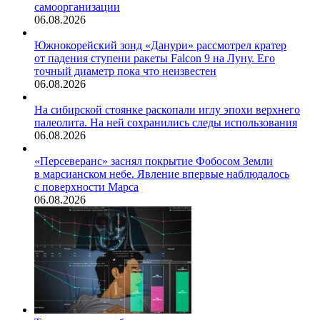
самоорганизации
06.08.2026
Южнокорейский зонд «Данури» рассмотрел кратер
от падения ступени ракеты Falcon 9 на Луну. Его
точный диаметр пока что неизвестен
06.08.2026
На сибирской стоянке раскопали иглу эпохи верхнего
палеолита. На ней сохранились следы использования
06.08.2026
«Персеверанс» заснял покрытие Фобосом Земли
в марсианском небе. Явление впервые наблюдалось
с поверхности Марса
06.08.2026