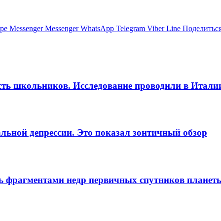
pe
Messenger
Messenger
WhatsApp
Telegram
Viber
Line
Поделиться
ость школьников. Исследование проводили в Итали
льной депрессии. Это показал зонтичный обзор
сь фрагментами недр первичных спутников планет