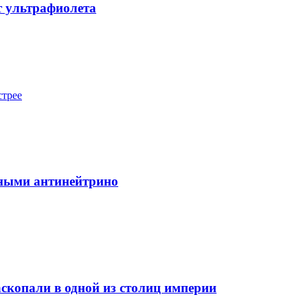
т ультрафиолета
стрее
рными антинейтрино
скопали в одной из столиц империи