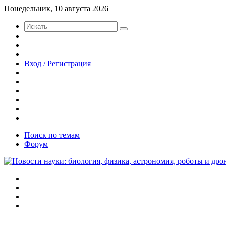
Понедельник, 10 августа 2026
Искать
Switch
skin
Sidebar
Случайная
статья
Вход / Регистрация
Twitter
YouTube
vk.com
Одноклассники
Telegram
RSS
Поиск по темам
Форум
Меню
Искать
Switch
skin
Войти