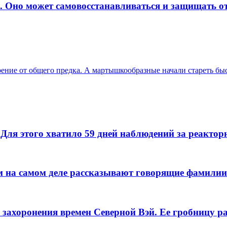
е. Оно может самовосстанавливаться и защищать о
ение от общего предка. А мартышкообразные начали стареть бы
Для этого хватило 59 дней наблюдений за реакто
м на самом деле рассказывают говорящие фамилии
захоронения времен Северной Вэй. Ее гробницу ра