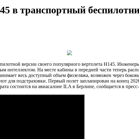
45 в транспортный беспилотни
пилотной версии своего популярного вертолета H145. Инженеры
ным интеллектом. На месте кабины в передней части теперь рас
й занимает весь доступный объем фюзеляжа, возможен через боко
пилот для подстраховки. Первый полет запланирован на конец 20
ата состоится на авиасалоне ILA в Берлине, сообщается в пресс