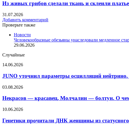
Из живых грибов сделали ткань и склеили плать
31.07.2026
Добавить комментарий
Проверьте также
Закрыть
Новости
Человекообразные обезьяны унаследовали медленное стар
29.06.2026
Случайные
JUNO
14.06.2026
уточнил
параметры
JUNO уточнил параметры осцилляций нейтрино. 
осцилляций
нейтрино.
Некрасов —
03.08.2026
Для
красавец,
этого
Молчалин —
Некрасов — красавец, Молчалин — болтун. О че
хватило
болтун.
59 дней
О чем
Генетики
10.06.2026
наблюдений
на самом
прочитали
за реакторными
деле
ДНК
Генетики прочитали ДНК женщины из статусного 
антинейтрино
рассказывают
женщины
говорящие