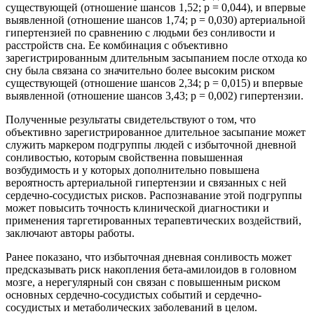
существующей (отношение шансов 1,52; p = 0,044), и впервые
выявленной (отношение шансов 1,74; p = 0,030) артериальной
гипертензией по сравнению с людьми без сонливости и
расстройств сна. Ее комбинация с объективно
зарегистрированным длительным засыпанием после отхода ко
сну была связана со значительно более высоким риском
существующей (отношение шансов 2,34; p = 0,015) и впервые
выявленной (отношение шансов 3,43; p = 0,002) гипертензии.
Полученные результаты свидетельствуют о том, что
объективно зарегистрированное длительное засыпание может
служить маркером подгруппы людей с избыточной дневной
сонливостью, которым свойственна повышенная
возбудимость и у которых дополнительно повышена
вероятность артериальной гипертензии и связанных с ней
сердечно-сосудистых рисков. Распознавание этой подгруппы
может повысить точность клинической диагностики и
применения таргетированных терапевтических воздействий,
заключают авторы работы.
Ранее показано, что избыточная дневная сонливость может
предсказывать риск накопления бета-амилоидов в головном
мозге, а нерегулярный сон связан с повышенным риском
основных сердечно-сосудистых событий и сердечно-
сосудистых и метаболических заболеваний в целом.