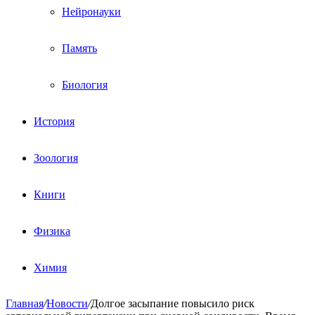
Нейронауки
Память
Биология
История
Зоология
Книги
Физика
Химия
Главная
/
Новости
/
Долгое засыпание повысило риск