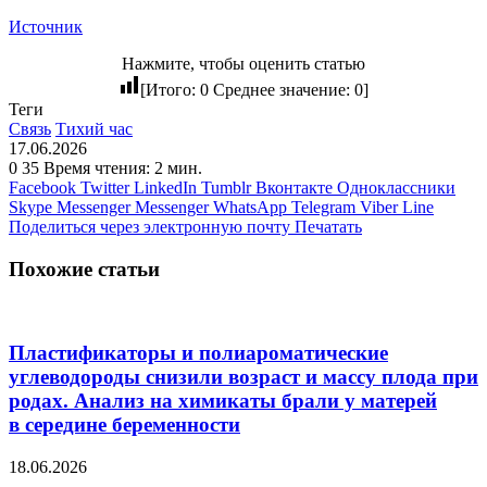
Источник
Нажмите, чтобы оценить статью
[Итого:
0
Среднее значение:
0
]
Теги
Связь
Тихий час
17.06.2026
0
35
Время чтения: 2 мин.
Facebook
Twitter
LinkedIn
Tumblr
Вконтакте
Одноклассники
Skype
Messenger
Messenger
WhatsApp
Telegram
Viber
Line
Поделиться через электронную почту
Печатать
Похожие статьи
Пластификаторы и полиароматические
углеводороды снизили возраст и массу плода при
родах. Анализ на химикаты брали у матерей
в середине беременности
18.06.2026