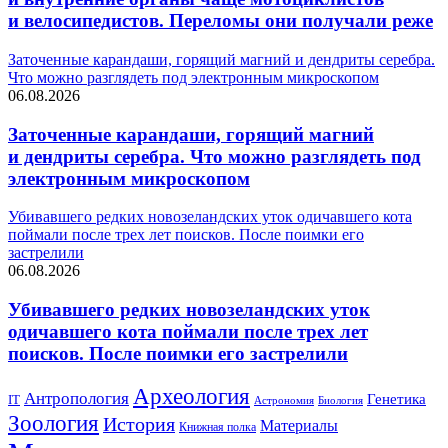
и велосипедистов. Переломы они получали реже
Заточенные карандаши, горящий магний и дендриты серебра.
Что можно разглядеть под электронным микроскопом
06.08.2026
Заточенные карандаши, горящий магний
и дендриты серебра. Что можно разглядеть под
электронным микроскопом
Убивавшего редких новозеландских уток одичавшего кота
поймали после трех лет поисков. После поимки его
застрелили
06.08.2026
Убивавшего редких новозеландских уток
одичавшего кота поймали после трех лет
поисков. После поимки его застрелили
Археология
Антропология
Генетика
IT
Биология
Астрономия
Зоология
История
Материалы
Книжная полка