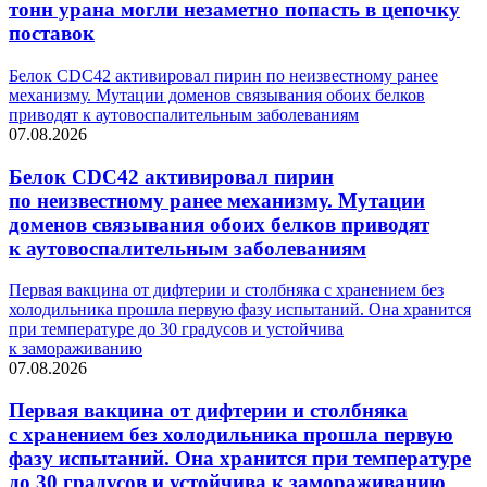
тонн урана могли незаметно попасть в цепочку
поставок
Белок CDC42 активировал пирин по неизвестному ранее
механизму. Мутации доменов связывания обоих белков
приводят к аутовоспалительным заболеваниям
07.08.2026
Белок CDC42 активировал пирин
по неизвестному ранее механизму. Мутации
доменов связывания обоих белков приводят
к аутовоспалительным заболеваниям
Первая вакцина от дифтерии и столбняка с хранением без
холодильника прошла первую фазу испытаний. Она хранится
при температуре до 30 градусов и устойчива
к замораживанию
07.08.2026
Первая вакцина от дифтерии и столбняка
с хранением без холодильника прошла первую
фазу испытаний. Она хранится при температуре
до 30 градусов и устойчива к замораживанию