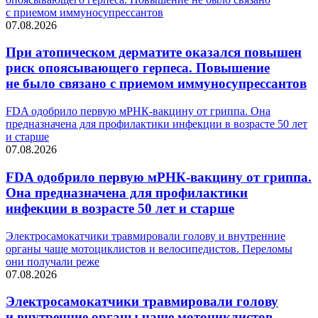
с приемом иммуносупрессантов
07.08.2026
При атопическом дерматите оказался повышен
риск опоясывающего герпеса. Повышение
не было связано с приемом иммуносупрессантов
FDA одобрило первую мРНК-вакцину от гриппа. Она
предназначена для профилактики инфекции в возрасте 50 лет
и старше
07.08.2026
FDA одобрило первую мРНК-вакцину от гриппа.
Она предназначена для профилактики
инфекции в возрасте 50 лет и старше
Электросамокатчики травмировали голову и внутренние
органы чаще мотоциклистов и велосипедистов. Переломы
они получали реже
07.08.2026
Электросамокатчики травмировали голову
и внутренние органы чаще мотоциклистов