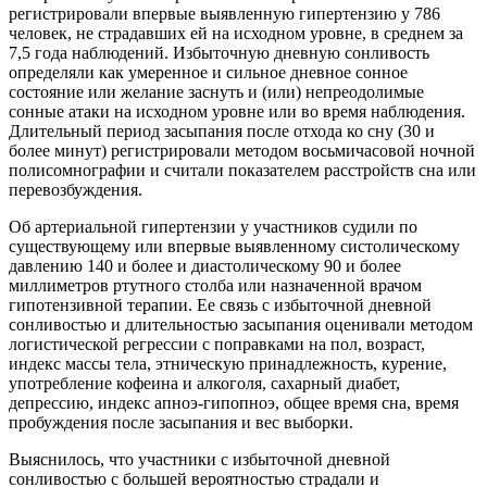
регистрировали впервые выявленную гипертензию у 786
человек, не страдавших ей на исходном уровне, в среднем за
7,5 года наблюдений. Избыточную дневную сонливость
определяли как умеренное и сильное дневное сонное
состояние или желание заснуть и (или) непреодолимые
сонные атаки на исходном уровне или во время наблюдения.
Длительный период засыпания после отхода ко сну (30 и
более минут) регистрировали методом восьмичасовой ночной
полисомнографии и считали показателем расстройств сна или
перевозбуждения.
Об артериальной гипертензии у участников судили по
существующему или впервые выявленному систолическому
давлению 140 и более и диастолическому 90 и более
миллиметров ртутного столба или назначенной врачом
гипотензивной терапии. Ее связь с избыточной дневной
сонливостью и длительностью засыпания оценивали методом
логистической регрессии с поправками на пол, возраст,
индекс массы тела, этническую принадлежность, курение,
употребление кофеина и алкоголя, сахарный диабет,
депрессию, индекс апноэ-гипопноэ, общее время сна, время
пробуждения после засыпания и вес выборки.
Выяснилось, что участники с избыточной дневной
сонливостью с большей вероятностью страдали и