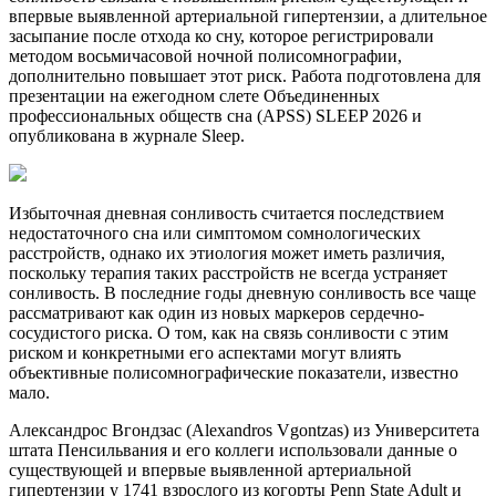
впервые выявленной артериальной гипертензии, а длительное
засыпание после отхода ко сну, которое регистрировали
методом восьмичасовой ночной полисомнографии,
дополнительно повышает этот риск. Работа подготовлена для
презентации на ежегодном слете Объединенных
профессиональных обществ сна (APSS) SLEEP 2026 и
опубликована в журнале Sleep.
Избыточная дневная сонливость считается последствием
недостаточного сна или симптомом сомнологических
расстройств, однако их этиология может иметь различия,
поскольку терапия таких расстройств не всегда устраняет
сонливость. В последние годы дневную сонливость все чаще
рассматривают как один из новых маркеров сердечно-
сосудистого риска. О том, как на связь сонливости с этим
риском и конкретными его аспектами могут влиять
объективные полисомнографические показатели, известно
мало.
Александрос Вгондзас (Alexandros Vgontzas) из Университета
штата Пенсильвания и его коллеги использовали данные о
существующей и впервые выявленной артериальной
гипертензии у 1741 взрослого из когорты Penn State Adult и