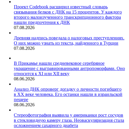
Проект Codebook расширил известный словарь
связывания белков с ДНК на 15 процентов. У каждого
второго малоизученного транскрипционного фактора
нашли предпочтения к ДНК
07.08.2026
Древняя надпись поведала о налоговых преступлениях.
О них можно узнать из текста, найденного в Турции
07.08.2026
В Прикамье нашли средневековое серебряное
украшение с выгравированными антропоморфами. Оно
относится к XI или XII веку
08.06.2026
Анализ ДНК опроверг догадку о личности погибшего
в XX веке человека. Его останки нашли в израильской
пещере
08.06.2026
Стереофотография выявила у американки рост сосудов
в стекловидную камеру глаза. Неоваскуляризация стала
осложнением сахарного диабета