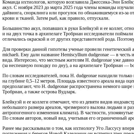
Команда ихтиологов, которую возглавила Джессика-Энн Блейку
акул. С ноября 2023 до марта 2025 года члены команды изучал
дайвинга, снорклинга или прогулок по обнажившемуся из-за от
крови и тканей. Затем рыб, как правило, отпускали.
Большинство акул, попавших в руки Блейкуэй и ее коллег, относ
и на двух точка в архипелаге Тробриан исследователи поймали 1
отличались окраской и от других представителей рода. Поэтом
Для проверки данной гипотезы ученые провели генетический а
michaeli. Ему дали название Hemiscyllium dudgeonae — в честь
вида. Интересно, что местным жителям H. dudgeonae уже давно 
(за неспешную походку по дну), а на архипелаге Тробриан — bo
По словам исследователей, пока H. dudgeonae находили только 
на глубине 0,5–12 метров. Площадь известного ареала вида оце
предполагают, что H. dudgeonae распространена немного шире 
Тробриан, а также острова Вудларк.
Блейкуэй и ее коллеги отмечают, что из девяти видов индоавст
небольшого размера ареалов, чрезмерного вылова людьми и раз
антропогенного изменения климата). В частности, упомянутые в
По словам авторов, новый вид, учитывая его ограниченный аре
Ранее мы рассказывали о том, как ихтиологу Уго Лассусу вперв
погружения у берегов Новой Каледонии он встретил трех предс