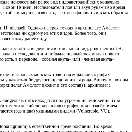
исала неизвестный ранее вид индоавстралийских кошачьих
 — Новой Гвинеи. Исследователи ловили акул руками во время
, чтобы измерить, взвесить, сфотографировать и взять образцы
и H. michaeli. Однако на трех точках в архипелаге Амфлетт
ветствовал ни одному из этих видов. Более того, они
известному ранее виду.
бриан достойны выделения в отдельный вид, родственный H.
твовала в исследовании и поймала первый экземпляр нового
 есть, в переводе, «собачья акула» или «ленивая акула»
битает в зарослях морских трав и на коралловых рифах
ем у какого-либо другого представителя рода. Впрочем, авторы
архипелаг Амфлетт входит в его состав) и архипелага
 dudgeonae, пять находятся под угрозой исчезновения из-за
 (в том числе гибели коралловых рифов под воздействием
аются (раз и два) уязвимыми видами (Vulnerable, VU).
oma tigrinum) в естественной среде обитания. Во время
ивали за плавники. В течение следующих полутора часов самка