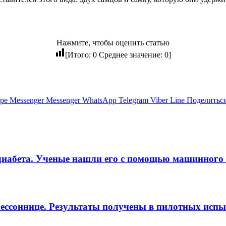
Нажмите, чтобы оценить статью
[Итого:
0
Среднее значение:
0
]
pe
Messenger
Messenger
WhatsApp
Telegram
Viber
Line
Поделиться
диабета. Ученые нашли его с помощью машинного о
бессоннице. Результаты получены в пилотных исп