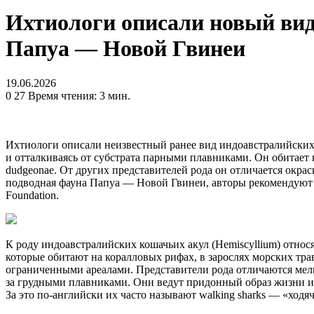
Ихтиологи описали новый вид 
Папуа — Новой Гвинеи
19.06.2026
0
27
Время чтения: 3 мин.
Ихтиологи описали неизвестный ранее вид индоавстралийских 
и отталкиваясь от субстрата парными плавниками. Он обитает
dudgeonae. От других представителей рода он отличается окра
подводная фауна Папуа — Новой Гвинеи, авторы рекомендуют п
Foundation.
К роду индоавстралийских кошачьих акул (Hemiscyllium) относя
которые обитают на коралловых рифах, в зарослях морских тр
ограниченными ареалами. Представители рода отличаются мел
за грудными плавниками. Они ведут придонный образ жизни и з
За это по-английски их часто называют walking sharks — «ходя