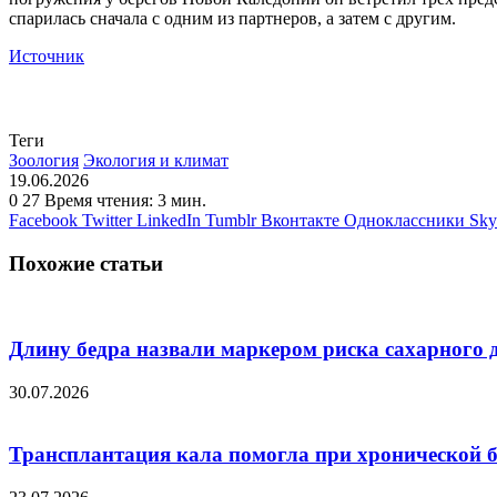
спарилась сначала с одним из партнеров, а затем с другим.
Источник
Теги
Зоология
Экология и климат
19.06.2026
0
27
Время чтения: 3 мин.
Facebook
Twitter
LinkedIn
Tumblr
Вконтакте
Одноклассники
Sky
Похожие статьи
Длину бедра назвали маркером риска сахарного 
30.07.2026
Трансплантация кала помогла при хронической 