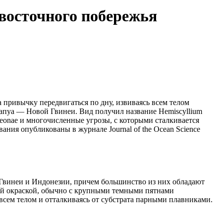
 восточного побережья
 привычку передвигаться по дну, извиваясь всем телом
Папуа — Новой Гвинеи. Вид получил название Hemiscyllium
geonae и многочисленные угрозы, с которыми сталкивается
ния опубликованы в журнале Journal of the Ocean Science
 Гвинеи и Индонезии, причем большинство из них обладают
рой окраской, обычно с крупными темными пятнами
 всем телом и отталкиваясь от субстрата парными плавниками.