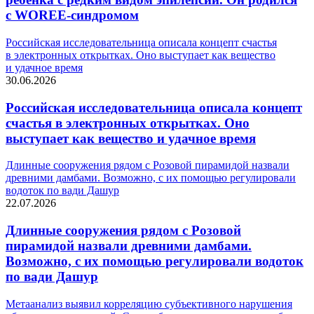
с WOREE-синдромом
Российская исследовательница описала концепт счастья
в электронных открытках. Оно выступает как вещество
и удачное время
30.06.2026
Российская исследовательница описала концепт
счастья в электронных открытках. Оно
выступает как вещество и удачное время
Длинные сооружения рядом с Розовой пирамидой назвали
древними дамбами. Возможно, с их помощью регулировали
водоток по вади Дашур
22.07.2026
Длинные сооружения рядом с Розовой
пирамидой назвали древними дамбами.
Возможно, с их помощью регулировали водоток
по вади Дашур
Метаанализ выявил корреляцию субъективного нарушения