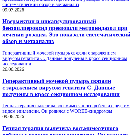
систематический обзор и метаанализ
09.07.2026
Ивермектин и инкапсулированный
бензоилпероксид превзошли метронидазол при
лечении розацеа. Это показали систематический
обзор и метаанализ
Гиперактивный мочевой пузырь связали с заражением
вирусом гепатита С. Данные получены в кросс-секционном
исследовании
26.06.2026
Гиперактивный мочевой пузырь связали
с заражением вирусом гепатита С. Данные
получены в кросс-секционном исследовании
Генная терапия вылечила восьмимесячного ребенка с редким
видом эпилепсии. Он родился с WOREE-синдромом
09.06.2026
Генная терапия вылечила восьмимесячного
ребенка с редким видом эпилепсии. Он родился