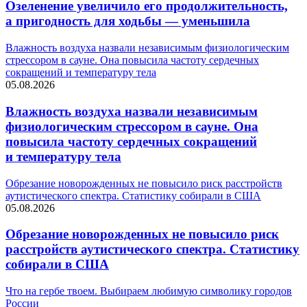
Озеленение увеличило его продолжительность,
а пригодность для ходьбы — уменьшила
Влажность воздуха назвали независимым физиологическим
стрессором в сауне. Она повысила частоту сердечных
сокращений и температуру тела
05.08.2026
Влажность воздуха назвали независимым
физиологическим стрессором в сауне. Она
повысила частоту сердечных сокращений
и температуру тела
Обрезание новорожденных не повысило риск расстройств
аутистического спектра. Статистику собирали в США
05.08.2026
Обрезание новорожденных не повысило риск
расстройств аутистического спектра. Статистику
собирали в США
Что на гербе твоем. Выбираем любимую символику городов
России