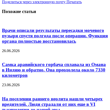
Поделиться через электронную почту
Печатать
Похожие статьи
Врачи описали результаты пересадки мочевого
пузыря спустя полгода после операции. Функция
органа полностью восстановилась
26.06.2026
Самка аравийского горбача сплавала из Омана
в Индию и обратно. Она преодолела около 7330
километров
23.06.2026
На поселении раннего неолита нашли четырех
вредителей. Люди страдали от них еще в VI
тысячелетии до нашей эры