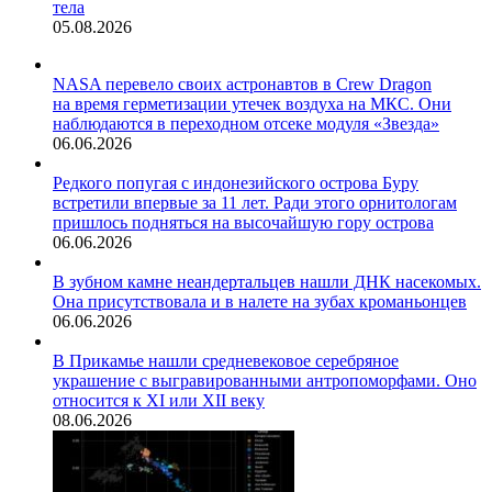
тела
05.08.2026
NASA перевело своих астронавтов в Crew Dragon
на время герметизации утечек воздуха на МКС. Они
наблюдаются в переходном отсеке модуля «Звезда»
06.06.2026
Редкого попугая с индонезийского острова Буру
встретили впервые за 11 лет. Ради этого орнитологам
пришлось подняться на высочайшую гору острова
06.06.2026
В зубном камне неандертальцев нашли ДНК насекомых.
Она присутствовала и в налете на зубах кроманьонцев
06.06.2026
В Прикамье нашли средневековое серебряное
украшение с выгравированными антропоморфами. Оно
относится к XI или XII веку
08.06.2026