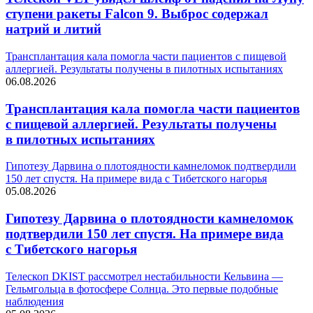
ступени ракеты Falcon 9. Выброс содержал
натрий и литий
Трансплантация кала помогла части пациентов с пищевой
аллергией. Результаты получены в пилотных испытаниях
06.08.2026
Трансплантация кала помогла части пациентов
с пищевой аллергией. Результаты получены
в пилотных испытаниях
Гипотезу Дарвина о плотоядности камнеломок подтвердили
150 лет спустя. На примере вида с Тибетского нагорья
05.08.2026
Гипотезу Дарвина о плотоядности камнеломок
подтвердили 150 лет спустя. На примере вида
с Тибетского нагорья
Телескоп DKIST рассмотрел нестабильности Кельвина —
Гельмгольца в фотосфере Солнца. Это первые подобные
наблюдения