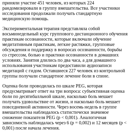
приняли участие 451 человек, из которых 224
рандомизировали в группу вмешательства. Все участники
исследования продолжали получать стандартную
медицинскую помощь.
Экспериментальная терапия представляла собой
восьминедельный курс группового дистанционного обучения
практикам осознанности, которые включали обучение
медитативным практикам, легкие растяжки, групповые
обсуждения и поддержку в вопросах осознанности, борьбы
со стрессом, болью и практики осознанности в домашних
условиях. Занятия длились по два часа, а для домашнего
использования участникам предоставили аудиозаписи
медитаций с гидом. Оставшиеся 227 человек из контрольной
группы получали стандартное лечение боли в спине.
Оценка боли проводилась по шкале PEG, которая
предусматривает ответ на три вопроса: субъективная оценка
боли по десятибалльной шкале, насколько боль мешает
получать удовольствие от жизни, и насколько боль мешает
повседневной активности. Через восемь недель в группе
вмешательства наблюдалось статистически значимое
снижение показателя PEG (p < 0,001). Аналогичная
зависимость наблюдалась через 6 (p = 0,002) и 12 месяцев (p <
0,001) после начала лечения.