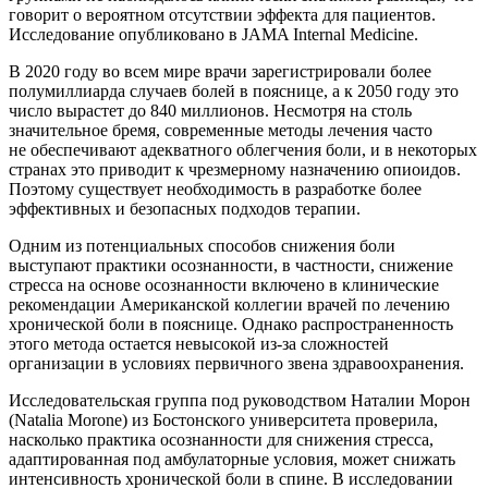
говорит о вероятном отсутствии эффекта для пациентов.
Исследование опубликовано в JAMA Internal Medicine.
В 2020 году во всем мире врачи зарегистрировали более
полумиллиарда случаев болей в пояснице, а к 2050 году это
число вырастет до 840 миллионов. Несмотря на столь
значительное бремя, современные методы лечения часто
не обеспечивают адекватного облегчения боли, и в некоторых
странах это приводит к чрезмерному назначению опиоидов.
Поэтому существует необходимость в разработке более
эффективных и безопасных подходов терапии.
Одним из потенциальных способов снижения боли
выступают практики осознанности, в частности, снижение
стресса на основе осознанности включено в клинические
рекомендации Американской коллегии врачей по лечению
хронической боли в пояснице. Однако распространенность
этого метода остается невысокой из-за сложностей
организации в условиях первичного звена здравоохранения.
Исследовательская группа под руководством Наталии Морон
(Natalia Morone) из Бостонского университета проверила,
насколько практика осознанности для снижения стресса,
адаптированная под амбулаторные условия, может снижать
интенсивность хронической боли в спине. В исследовании