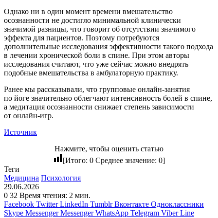
Однако ни в один момент времени вмешательство
осознанности не достигло минимальной клинически
значимой разницы, что говорит об отсутствии значимого
эффекта для пациентов. Поэтому потребуются
дополнительные исследования эффективности такого подхода
в лечении хронической боли в спине. При этом авторы
исследования считают, что уже сейчас можно внедрять
подобные вмешательства в амбулаторную практику.
Ранее мы рассказывали, что групповые онлайн-занятия
по йоге значительно облегчают интенсивность болей в спине,
а медитация осознанности снижает степень зависимости
от онлайн-игр.
Источник
Нажмите, чтобы оценить статью
[Итого:
0
Среднее значение:
0
]
Теги
Медицина
Психология
29.06.2026
0
32
Время чтения: 2 мин.
Facebook
Twitter
LinkedIn
Tumblr
Вконтакте
Одноклассники
Skype
Messenger
Messenger
WhatsApp
Telegram
Viber
Line