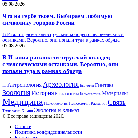
05.08.2026
Что на гербе твоем. Выбираем любимую
символику городов России
В Италии раскопали этрусский колодец с человеческими
останками. Вероятно, они попали туда в рамках обряда
05.08.2026
В Италии раскопали этрусский колодец
с человеческими останками. Вероятно, они
попали туда в рамках обряда
Археология
Антропология
Генетика
IT
Биология
Зоология
История
Материалы
Книжная полка
Космонавтика
Медицина
Связь
Психология
Раскопки
Палеонтология
Экология и климат
Химия
Технологии
© Все права защищены 2026, |
О сайте
Политика конфиденциальности
Карта сайта