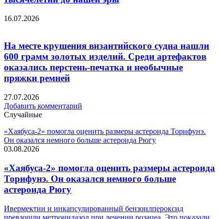
16.07.2026
На месте крушения византийского судна нашли
600 грамм золотых изделий. Среди артефактов
оказались перстень-печатка и необычные
пряжки ремней
27.07.2026
Добавить комментарий
Случайные
«Хаябуса-2» помогла оценить размеры астероида Торифунэ.
Он оказался немного больше астероида Рюгу
03.08.2026
«Хаябуса-2» помогла оценить размеры астероида
Торифунэ. Он оказался немного больше
астероида Рюгу
Ивермектин и инкапсулированный бензоилпероксид
превзошли метронидазол при лечении розацеа. Это показали