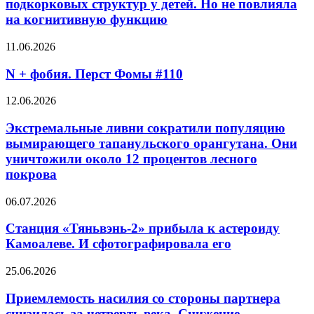
нападения
подкорковых структур у детей. Но не повлияла
подкорковых
нашли
на когнитивную функцию
структур
на севере
у детей.
Англии
N
11.06.2026
Но не повлияла
+
на когнитивную
фобия.
N + фобия. Перст Фомы #110
функцию
Перст
Фомы
Экстремальные
12.06.2026
#110
ливни
сократили
Экстремальные ливни сократили популяцию
популяцию
вымирающего тапанульского орангутана. Они
вымирающего
уничтожили около 12 процентов лесного
тапанульского
покрова
орангутана.
Они
Станция
уничтожили
06.07.2026
«Тяньвэнь-2»
около
прибыла
12 процентов
Станция «Тяньвэнь-2» прибыла к астероиду
к астероиду
лесного
Камоалеве. И сфотографировала его
Камоалеве.
покрова
И сфотографировала
Приемлемость
25.06.2026
его
насилия
со стороны
Приемлемость насилия со стороны партнера
партнера
снизилась за четверть века. Снижение