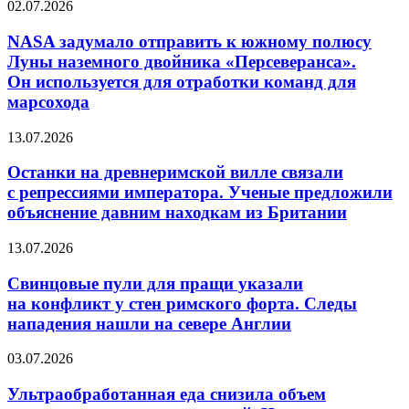
NASA
02.07.2026
задумало
отправить
NASA задумало отправить к южному полюсу
к южному
Луны наземного двойника «Персеверанса».
полюсу
Он используется для отработки команд для
Луны
марсохода
наземного
двойника
Останки
«Персеверанса».
13.07.2026
на древнеримской
Он используется
вилле
для
Останки на древнеримской вилле связали
связали
отработки
с репрессиями императора. Ученые предложили
с репрессиями
команд
объяснение давним находкам из Британии
императора.
для
Ученые
марсохода
Свинцовые
13.07.2026
предложили
пули
объяснение
для
Свинцовые пули для пращи указали
давним
пращи
находкам
на конфликт у стен римского форта. Следы
указали
из Британии
нападения нашли на севере Англии
на конфликт
у стен
Ультраобработанная
03.07.2026
римского
еда
форта.
снизила
Ультраобработанная еда снизила объем
Следы
объем