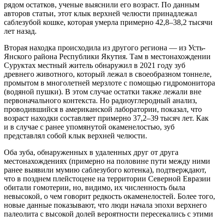
рядом остатков, ученые выяснили его возраст. По данным
авторов статьи, этот клык верхней челюсти принадлежал
саблезубой кошке, которая умерла примерно 42,8–38,2 тысячи
лет назад.
Вторая находка происходила из другого региона — из Усть-
Янского района Республики Якутия. Там в местонахождении
Суруктах местный житель обнаружил в 2021 году зуб
древнего животного, который лежал в своеобразном тоннеле,
промытом в многолетней мерзлоте с помощью гидромонитора
(водяной пушки). В этом случае остатки также лежали вне
первоначального контекста. Но радиоуглеродный анализ,
проводившийся в американской лаборатории, показал, что
возраст находки составляет примерно 37,2–39 тысяч лет. Как
и в случае с ранее упомянутой окаменелостью, зуб
представлял собой клык верхней челюсти.
Оба зуба, обнаруженных в удаленных друг от друга
местонахождениях (примерно на половине пути между ними
ранее выявили мумию саблезубого котенка), подтверждают,
что в позднем плейстоцене на территории Северной Евразии
обитали гомотерии, но, видимо, их численность была
невысокой, о чем говорит редкость окаменелостей. Более того,
новые данные показывают, что люди начала эпохи верхнего
палеолита с высокой долей вероятности пересекались с этими