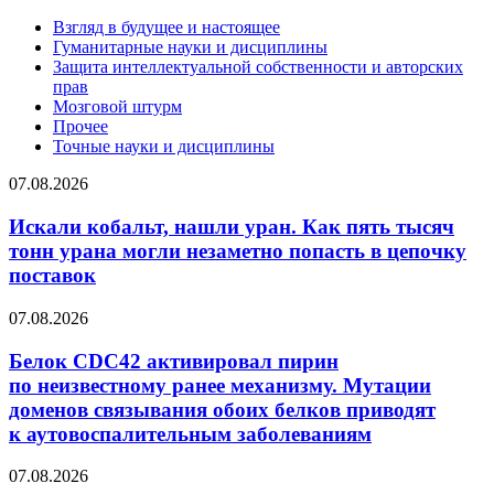
Взгляд в будущее и настоящее
Гуманитарные науки и дисциплины
Защита интеллектуальной собственности и авторских
прав
Мозговой штурм
Прочее
Точные науки и дисциплины
Искали
07.08.2026
кобальт,
нашли
Искали кобальт, нашли уран. Как пять тысяч
уран.
тонн урана могли незаметно попасть в цепочку
Как
поставок
пять
тысяч
Белок
07.08.2026
тонн
CDC42
урана
активировал
Белок CDC42 активировал пирин
могли
пирин
незаметно
по неизвестному ранее механизму. Мутации
по неизвестному
попасть
доменов связывания обоих белков приводят
ранее
в цепочку
к аутовоспалительным заболеваниям
механизму.
поставок
Мутации
Первая
доменов
07.08.2026