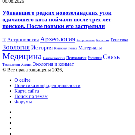
Убивавшего
06.08.2026
можно
редких
разглядеть
новозеландских
Убивавшего редких новозеландских уток
под
уток
электронным
одичавшего кота поймали после трех лет
одичавшего
микроскопом
поисков. После поимки его застрелили
кота
поймали
Археология
после
Антропология
Генетика
IT
Биология
Астрономия
трех
Зоология
История
Материалы
Книжная полка
лет
Медицина
поисков.
Связь
Психология
Раскопки
Палеонтология
После
Экология и климат
Химия
Технологии
поимки
© Все права защищены 2026, |
его
застрелили
О сайте
Политика конфиденциальности
Карта сайта
Поиск по темам
Форумы
Twitter
YouTube
vk.com
Одноклассники
Telegram