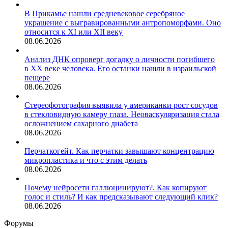
В Прикамье нашли средневековое серебряное
украшение с выгравированными антропоморфами. Оно
относится к XI или XII веку
08.06.2026
Анализ ДНК опроверг догадку о личности погибшего
в XX веке человека. Его останки нашли в израильской
пещере
08.06.2026
Стереофотография выявила у американки рост сосудов
в стекловидную камеру глаза. Неоваскуляризация стала
осложнением сахарного диабета
08.06.2026
Перчаткогейт. Как перчатки завышают концентрацию
микропластика и что с этим делать
08.06.2026
Почему нейросети галлюцинируют?. Как копируют
голос и стиль? И как предсказывают следующий клик?
08.06.2026
Форумы