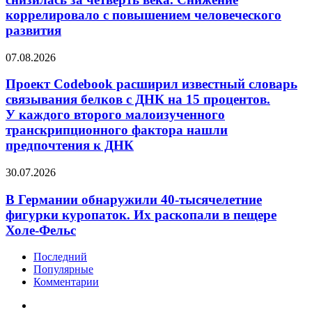
снизилась
коррелировало с повышением человеческого
за четверть
развития
века.
Снижение
Проект
коррелировало
07.08.2026
Codebook
с повышением
расширил
человеческого
Проект Codebook расширил известный словарь
известный
развития
связывания белков с ДНК на 15 процентов.
словарь
У каждого второго малоизученного
связывания
транскрипционного фактора нашли
белков
предпочтения к ДНК
с ДНК
на 15 процентов.
У каждого
В Германии
30.07.2026
второго
обнаружили
малоизученного
40-
В Германии обнаружили 40-тысячелетние
транскрипционного
тысячелетние
фигурки куропаток. Их раскопали в пещере
фактора
фигурки
Холе-Фельс
нашли
куропаток.
предпочтения
Их раскопали
Последний
к ДНК
в пещере
Популярные
Холе-
Комментарии
Фельс