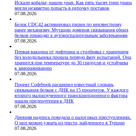
Искали кобальт, нашли уран. Как пять тысяч тонн урана
могли незаметно попасть в цепочку поставок
07.08.2026
Белок CDC42 активировал пирин по неизвестному
ранее механизму. Мутации доменов связывания обоих
белков приводят к аутовоспалительным заболеваниям
07.08.2026
Первая вакцина от дифтерии и столбняка с хранением
без холодильника прошла первую фазу испытаний. Она
хранится при температуре до 30 градусов и устойчива
к замораживанию
07.08.2026
Проект Codebook расширил известный словарь
связывания белков с ДНК на 15 процентов. У каждого
второго малоизученного транскрипционного фактора
нашли предпочтения к ДНК
07.08.2026
Древняя надпись поведала о налоговых преступлениях.
О них можно узнать из текста, найденного в Турции
07.08.2026