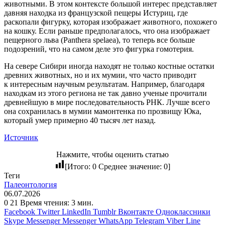
животными. В этом контексте большой интерес представляет
давняя находка из французской пещеры Истуриц, где
раскопали фигурку, которая изображает животного, похожего
на кошку. Если раньше предполагалось, что она изображает
пещерного льва (Panthera spelaea), то теперь все больше
подозрений, что на самом деле это фигурка гомотерия.
На севере Сибири иногда находят не только костные остатки
древних животных, но и их мумии, что часто приводит
к интересным научным результатам. Например, благодаря
находкам из этого региона не так давно ученые прочитали
древнейшую в мире последовательность РНК. Лучше всего
она сохранилась в мумии мамонтенка по прозвищу Юка,
который умер примерно 40 тысяч лет назад.
Источник
Нажмите, чтобы оценить статью
[Итого:
0
Среднее значение:
0
]
Теги
Палеонтология
06.07.2026
0
21
Время чтения: 3 мин.
Facebook
Twitter
LinkedIn
Tumblr
Вконтакте
Одноклассники
Skype
Messenger
Messenger
WhatsApp
Telegram
Viber
Line