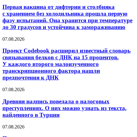
вакцина
связывания
от дифтерии
обоих
Первая вакцина от дифтерии и столбняка
и столбняка
белков
с хранением без холодильника прошла первую
с хранением
приводят
фазу испытаний. Она хранится при температуре
без
к аутовоспалительным
до 30 градусов и устойчива к замораживанию
холодильника
заболеваниям
прошла
Проект
первую
07.08.2026
Codebook
фазу
расширил
испытаний.
Проект Codebook расширил известный словарь
известный
Она
связывания белков с ДНК на 15 процентов.
словарь
хранится
У каждого второго малоизученного
связывания
при
транскрипционного фактора нашли
белков
температуре
предпочтения к ДНК
с ДНК
до 30 градусов
на 15 процентов.
и устойчива
У каждого
к замораживанию
Древняя
07.08.2026
второго
надпись
малоизученного
поведала
Древняя надпись поведала о налоговых
транскрипционного
о налоговых
преступлениях. О них можно узнать из текста,
фактора
преступлениях.
найденного в Турции
нашли
О них
предпочтения
можно
При
07.08.2026
к ДНК
узнать
атопическом
из текста,