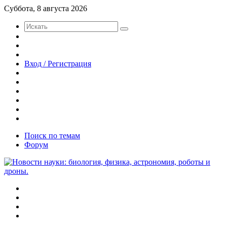
Суббота, 8 августа 2026
Искать
Switch
skin
Sidebar
Случайная
статья
Вход / Регистрация
Twitter
YouTube
vk.com
Одноклассники
Telegram
RSS
Поиск по темам
Форум
Меню
Искать
Switch
skin
Войти