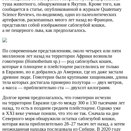
туша животного, обнаруженная в Якутии. Кроме того, как
сообщается в статье, опубликованной в журнале Quaternary
Science Reviews, по-видимому, один из палеолитических
артефактов, раскопанных много лет назад во Франции,
представлял собой изображение саблезубой кошки,
а не пещерного льва, как предполагалось.
По современным представлениям, около четырех или пяти
миллионов лет назад на территории Африки возникли
гомотерии (Homotherium sp.) — род саблезубых кошек,
которые в плиоцене и плейстоцене расселились не только
в Евразию, но и добрались до Америки, где их даже застали
древние люди. Гомотерии были крупными хищниками, длина
тела которых достигала примерно полутора — двух метров,
а масса — приблизительно ста — двухсот килограмм.
Долгое время предполагалось, что гомотерии исчезли
на территории Евразии где-то между 300 и 130 тысячами лет
назад, то есть в позднем среднем плейстоцене. Однако уже
в XXI веке ученые поняли, что это не так. Сначала на дне
Северного моря обнаружили остатки саблезубой кошки,
которая жила приблизительно 28–27 тысяч лет назад, а затем
неожиданная находка последовала из Сибири. В 2020 году