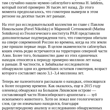
там случайно нашли мумию саблезубого котенка H. latidens,
который погиб примерно 36 тысяч лет назад. До этого
момента предполагалось, что гомотерии вымерли в этом
регионе на десятки тысяч лет раньше.
На этот раз исследовательский коллектив во главе с Павлом
Никольским (Pavel Nikolsky) и Мариной Сотниковой (Marina
Sotnikova) из Геологического института РАН представили
дополнительные подтверждения того, что гомотерии обитали
на севере современной России во времена, когда на эти земли
уже пришли первые люди. В целом окаменелости саблезубых
кошек очень редко встречаются на территории северной части
Азии. Более того, большинство даже из этих единичных
находок относятся к периоду примерно миллион лет назад
и раньше. В частности, в Забайкалье исследователи
обнаружили одни из древнейших остатков гомотерия, возраст
которого составляет около 3,1–3,4 миллиона лет.
Теперь же палеонтологи рассказали о находках, относящихся
к более позднему времени. Как оказалось, еще в 2015 году
оленевод обнаружил на Большом Ляховском острове —
составляющей части Новосибирского архипелага — зуб
ископаемого животного. Хотя он лежал вне геологического
слоя, где он изначально находился, благодаря
радиоуглеродному анализу и исследованию обнаруженных